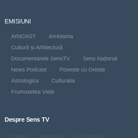
EMISIUNI
ArhiCAST
ArHistoria
Cultură și Arhitectură
Documentarele SensTV
Sens Național
News Podcast
Poveste cu Oreste
Astrologica
Culturalia
Frumusetea Vieții
Despre Sens TV
Contact
Despre noi
Live SensTV