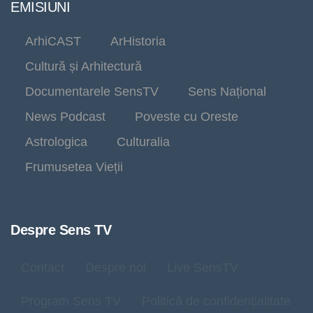
EMISIUNI
ArhiCAST
ArHistoria
Cultură și Arhitectură
Documentarele SensTV
Sens Național
News Podcast
Poveste cu Oreste
Astrologica
Culturalia
Frumusetea Vieții
Despre Sens TV
Contact
Despre noi
Live SensTV
Program Sens TV
Politică de confidențialitate