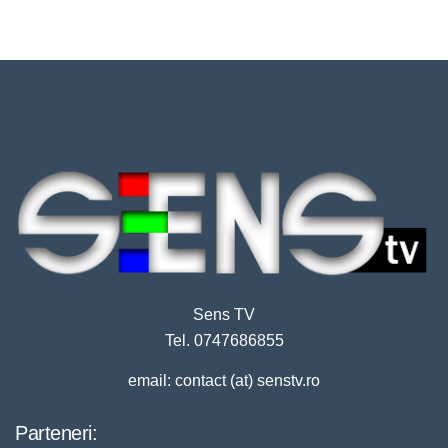
Sens TV
Tel. 0747686855
email: contact (at) senstv.ro
Parteneri: