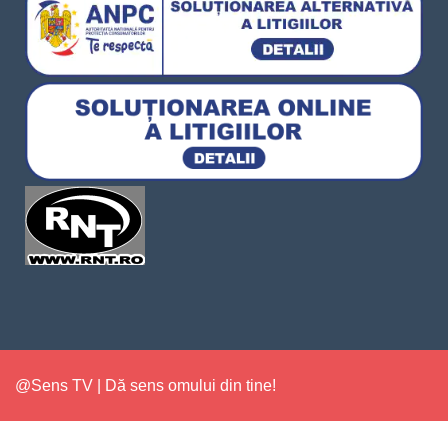
@Sens TV | Dă sens omului din tine!