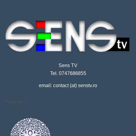
Sens TV
Tel. 0747686855
email: contact (at) senstv.ro
Parteneri: