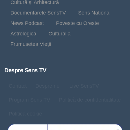
Cultură și Arhitectură
Documentarele SensTV
Sens Național
News Podcast
Poveste cu Oreste
Astrologica
Culturalia
Frumusetea Vieții
Despre Sens TV
Contact
Despre noi
Live SensTV
Program Sens TV
Politică de confidențialitate
Politica cookie