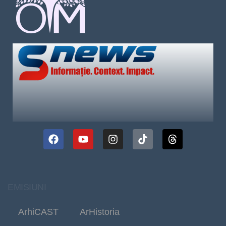
EMISIUNI
ArhiCAST
ArHistoria