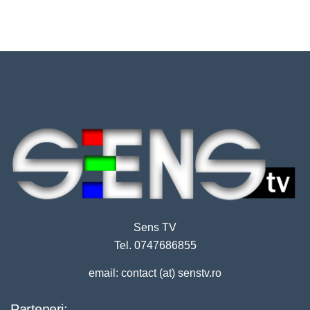
Sens TV
Tel. 0747686855
email: contact (at) senstv.ro
Parteneri: