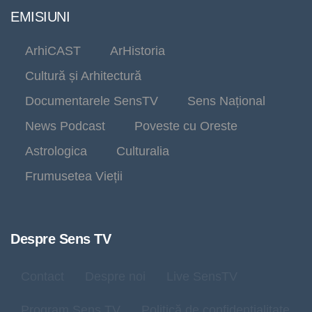
EMISIUNI
ArhiCAST
ArHistoria
Cultură și Arhitectură
Documentarele SensTV
Sens Național
News Podcast
Poveste cu Oreste
Astrologica
Culturalia
Frumusetea Vieții
Despre Sens TV
Contact
Despre noi
Live SensTV
Program Sens TV
Politică de confidențialitate