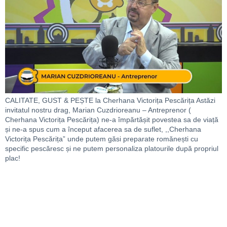
CALITATE, GUST & PEȘTE la Cherhana Victorița Pescărița Astăzi
invitatul nostru drag, Marian Cuzdrioreanu – Antreprenor (
Cherhana Victorița Pescărița) ne-a împărtășit povestea sa de viață
și ne-a spus cum a început afacerea sa de suflet, ,,Cherhana
Victorița Pescărița” unde putem găsi preparate romănești cu
specific pescăresc și ne putem personaliza platourile după propriul
plac!