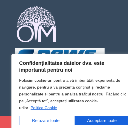
Confidențialitatea datelor dvs. este
importantă pentru noi
Folosim cookie-uri pentru a vă îmbunătăți experiența de
navigare, pentru a vă prezenta conținut și reclame
personalizate și pentru a analiza traficul nostru. Făcând clic
pe „Acceptă tot”, acceptați utilizarea cookie-
urilor.
Politica Cookie
Refuzare toate
Acceptare toate
@Sens TV | Dă sens omului din tine!