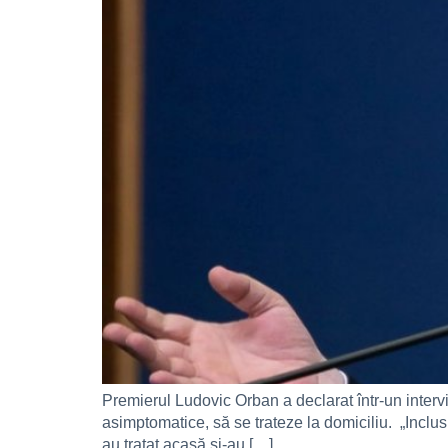
Premierul Ludovic Orban a declarat într-un interv
asimptomatice, să se trateze la domiciliu. „Inclusiv
au tratat acasă și-au […]