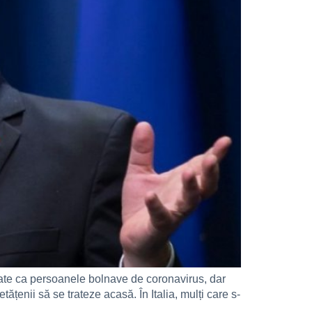
itate ca persoanele bolnave de coronavirus, dar
tățenii să se trateze acasă. În Italia, mulți care s-