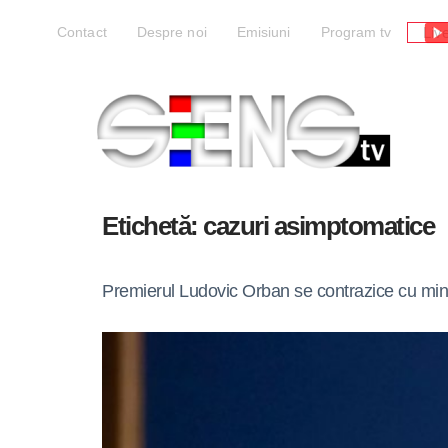
Liv
Contact
Despre noi
Emisiuni
Program tv
Etichetă:
cazuri asimptomatice
Premierul Ludovic Orban se contrazice cu minis