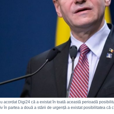
iu acordat Digi24 că a existat în toată această perioadă posibil
 în partea a două a stării de urgență a existat posibilitatea că ce