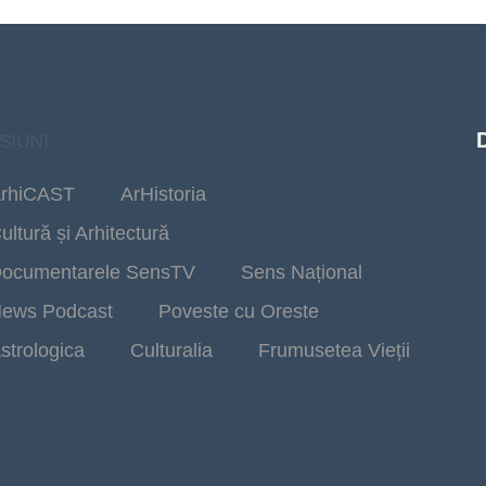
SIUNI
rhiCAST
ArHistoria
ultură și Arhitectură
ocumentarele SensTV
Sens Național
ews Podcast
Poveste cu Oreste
strologica
Culturalia
Frumusetea Vieții