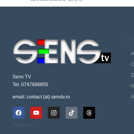
EMI
A
C
D
Sens TV
Tel. 0747686855
N
A
email: contact (at) senstv.ro
Parteneri: