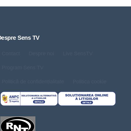
Despre Sens TV
Contact
Despre noi
Live SensTV
Program Sens TV
Politică de confidențialitate
Politica cookie