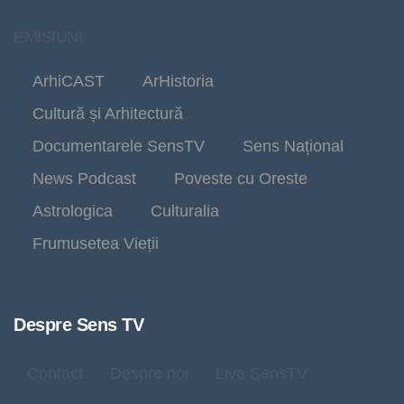
EMISIUNI
ArhiCAST
ArHistoria
Cultură și Arhitectură
Documentarele SensTV
Sens Național
News Podcast
Poveste cu Oreste
Astrologica
Culturalia
Frumusetea Vieții
Despre Sens TV
Contact
Despre noi
Live SensTV