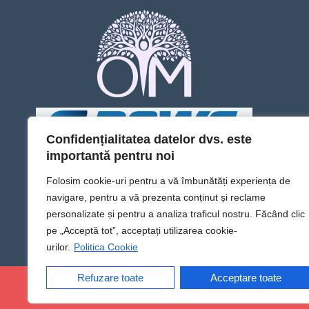
Confidențialitatea datelor dvs. este
importantă pentru noi
Folosim cookie-uri pentru a vă îmbunătăți experiența de
navigare, pentru a vă prezenta conținut și reclame
personalizate și pentru a analiza traficul nostru. Făcând clic
pe „Acceptă tot”, acceptați utilizarea cookie-
urilor.
Politica Cookie
Refuzare toate
Acceptare toate
@Sens TV | Dă sens omului din tine!