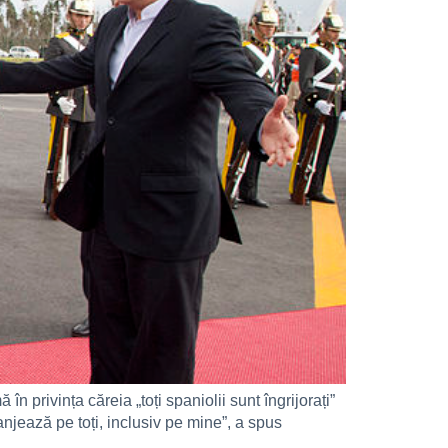
privința căreia „toți spaniolii sunt îngrijorați”
njează pe toți, inclusiv pe mine”, a spus