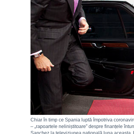
Chiar în timp ce Spania luptă împotriva coronaviru
– „rapoartele neliniștitoare” despre finanțele înt
Sanchez la televiziunea națională luna aceasta.