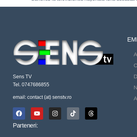
EMI
A
C
D
Sens TV
Tel. 0747686855
N
email: contact (at) senstv.ro
A
Parteneri: