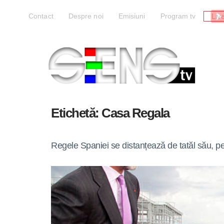
Liv
Contact
Despre noi
Emisiuni
Program tv
Etichetă:
Casa Regala
Regele Spaniei se distanțează de tatăl său, pe 