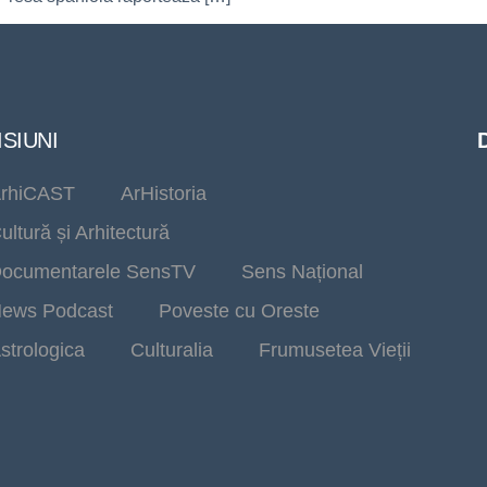
SIUNI
rhiCAST
ArHistoria
ultură și Arhitectură
ocumentarele SensTV
Sens Național
ews Podcast
Poveste cu Oreste
strologica
Culturalia
Frumusetea Vieții