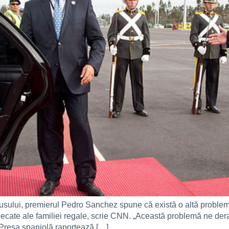
sului, premierul Pedro Sanchez spune că există o altă problemă în 
unecate ale familiei regale, scrie CNN. „Această problemă ne dera
 Presa spaniolă raportează […]