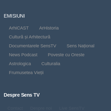
EMISIUNI
ArhiCAST
ArHistoria
Cultură și Arhitectură
Documentarele SensTV
Sens Național
News Podcast
Poveste cu Oreste
Astrologica
Culturalia
Frumusetea Vieții
Despre Sens TV
Contact
Despre noi
Live SensTV