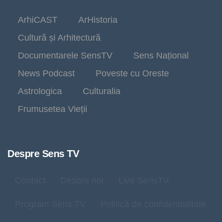
ArhiCAST
ArHistoria
Cultură și Arhitectură
Documentarele SensTV
Sens Național
News Podcast
Poveste cu Oreste
Astrologica
Culturalia
Frumusetea Vieții
Despre Sens TV
Contact
Despre noi
Live SensTV
Program Sens TV
Politică de confidențialitate