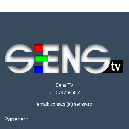
Sens TV
Tel. 0747686855
email: contact (at) senstv.ro
Parteneri: