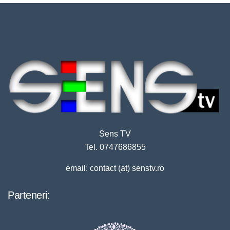
Sens TV
Tel. 0747686855
email: contact (at) senstv.ro
Parteneri: