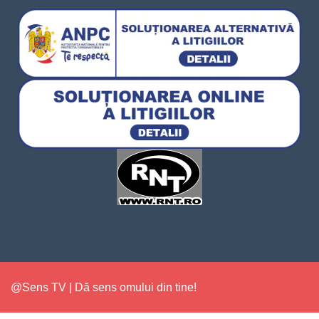
@Sens TV | Dă sens omului din tine!