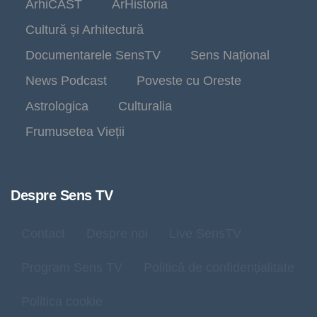
ArhiCAST
ArHistoria
Cultură și Arhitectură
Documentarele SensTV
Sens Național
News Podcast
Poveste cu Oreste
Astrologica
Culturalia
Frumusetea Vieții
Despre Sens TV
Contact
Despre noi
Live SensTV
Program Sens TV
Politică de confidențialitate
Politica cookie