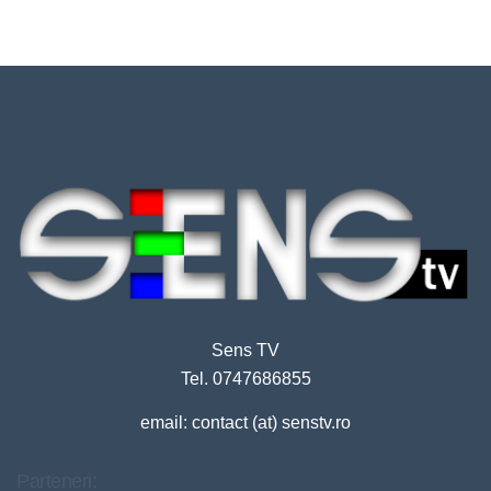
Sens TV
Tel. 0747686855
email: contact (at) senstv.ro
Parteneri: