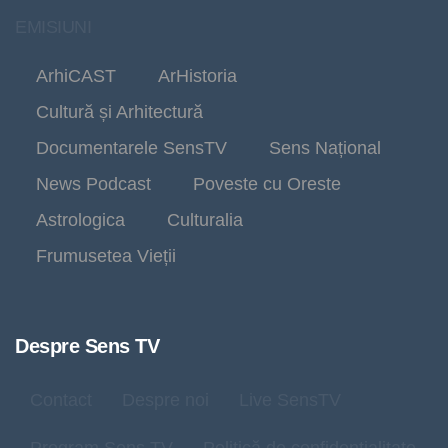
EMISIUNI
ArhiCAST
ArHistoria
Cultură și Arhitectură
Documentarele SensTV
Sens Național
News Podcast
Poveste cu Oreste
Astrologica
Culturalia
Frumusetea Vieții
Despre Sens TV
Contact
Despre noi
Live SensTV