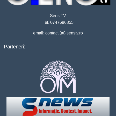
Sens TV
Tel. 0747686855
email: contact (at) senstv.ro
Parteneri: