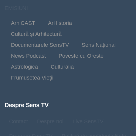
EMISIUNI
ArhiCAST
ArHistoria
Cultură și Arhitectură
Documentarele SensTV
Sens Național
News Podcast
Poveste cu Oreste
Astrologica
Culturalia
Frumusetea Vieții
Despre Sens TV
Contact
Despre noi
Live SensTV
Program Sens TV
Politică de confidențialitate