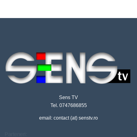
Sens TV
Tel. 0747686855
email: contact (at) senstv.ro
Parteneri: