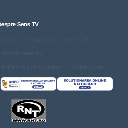
Despre Sens TV
Contact
Despre noi
Live SensTV
Program Sens TV
Politică de confidențialitate
Politica cookie