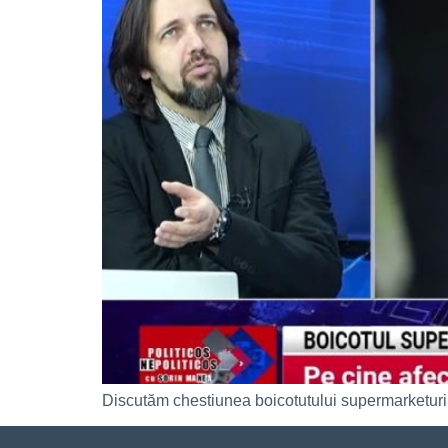
Discutăm chestiunea boicotutului supermarketuril