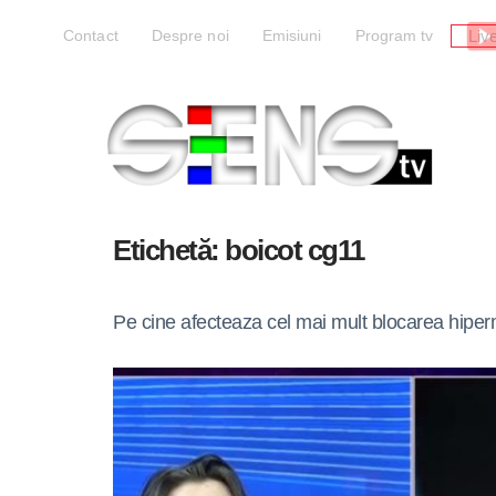
Liv
Contact
Despre noi
Emisiuni
Program tv
Etichetă:
boicot cg11
Pe cine afecteaza cel mai mult blocarea hiper