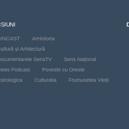
SIUNI
rhiCAST
ArHistoria
ultură și Arhitectură
ocumentarele SensTV
Sens Național
ews Podcast
Poveste cu Oreste
strologica
Culturalia
Frumusetea Vieții