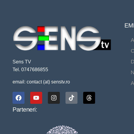
EMI
A
C
D
Sens TV
Tel. 0747686855
N
email: contact (at) senstv.ro
A
Parteneri: