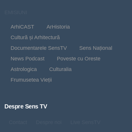
EMISIUNI
ArhiCAST
ArHistoria
Cultură și Arhitectură
Documentarele SensTV
Sens Național
News Podcast
Poveste cu Oreste
Astrologica
Culturalia
Frumusetea Vieții
Despre Sens TV
Contact
Despre noi
Live SensTV