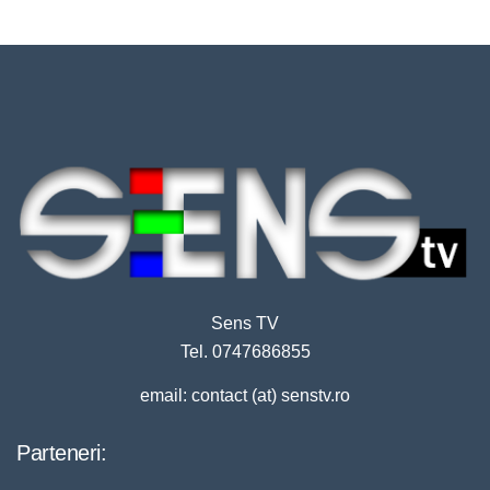
Sens TV
Tel. 0747686855
email: contact (at) senstv.ro
Parteneri: