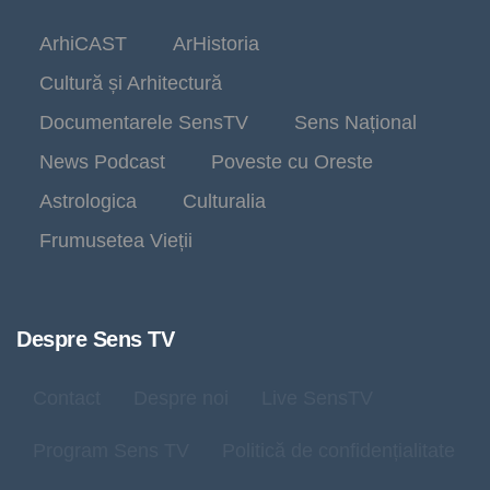
ArhiCAST
ArHistoria
Cultură și Arhitectură
Documentarele SensTV
Sens Național
News Podcast
Poveste cu Oreste
Astrologica
Culturalia
Frumusetea Vieții
Despre Sens TV
Contact
Despre noi
Live SensTV
Program Sens TV
Politică de confidențialitate