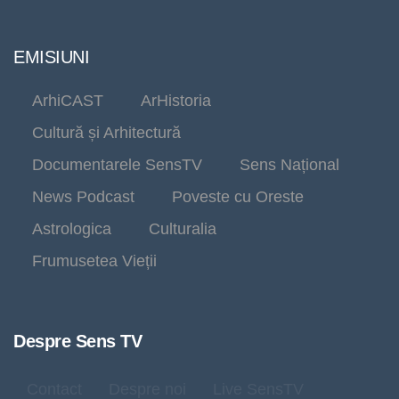
EMISIUNI
ArhiCAST
ArHistoria
Cultură și Arhitectură
Documentarele SensTV
Sens Național
News Podcast
Poveste cu Oreste
Astrologica
Culturalia
Frumusetea Vieții
Despre Sens TV
Contact
Despre noi
Live SensTV