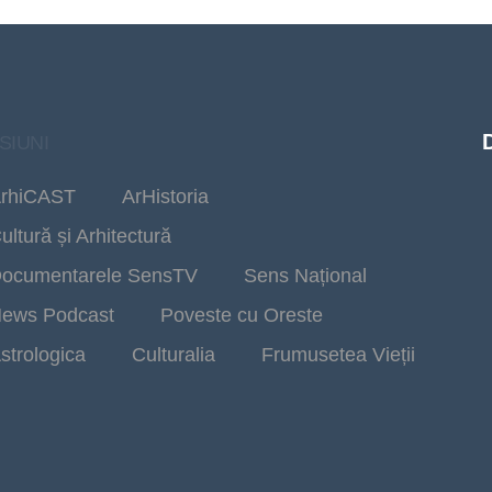
SIUNI
rhiCAST
ArHistoria
ultură și Arhitectură
ocumentarele SensTV
Sens Național
ews Podcast
Poveste cu Oreste
strologica
Culturalia
Frumusetea Vieții