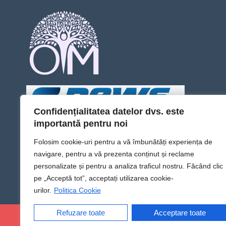
Confidențialitatea datelor dvs. este
importantă pentru noi
Folosim cookie-uri pentru a vă îmbunătăți experiența de
navigare, pentru a vă prezenta conținut și reclame
personalizate și pentru a analiza traficul nostru. Făcând clic
pe „Acceptă tot”, acceptați utilizarea cookie-
urilor.
Politica Cookie
Refuzare toate
Acceptare toate
@Sens TV | Dă sens omului din tine!