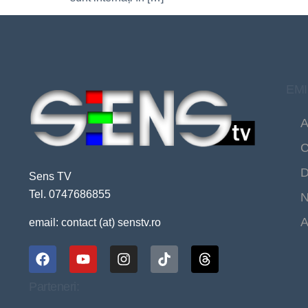
EMI
A
C
D
Sens TV
Tel. 0747686855
N
A
email: contact (at) senstv.ro
Parteneri: