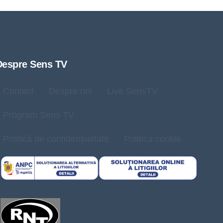
Despre Sens TV
Contact
Despre noi
Live SensTV
Program Sens TV
Politică de confidențialitate
Politica cookie