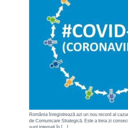
România înregistrează azi un nou record al cazuri
de Comunicare Strategică. Este a treia zi consecu
sunt internați în […]