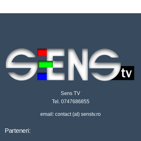
Sens TV
Tel. 0747686855
email: contact (at) senstv.ro
Parteneri: