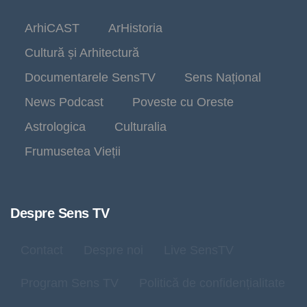
ArhiCAST
ArHistoria
Cultură și Arhitectură
Documentarele SensTV
Sens Național
News Podcast
Poveste cu Oreste
Astrologica
Culturalia
Frumusetea Vieții
Despre Sens TV
Contact
Despre noi
Live SensTV
Program Sens TV
Politică de confidențialitate