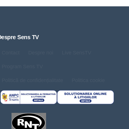
Despre Sens TV
Contact
Despre noi
Live SensTV
Program Sens TV
Politică de confidențialitate
Politica cookie