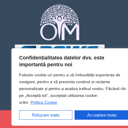
Confidențialitatea datelor dvs. este
importantă pentru noi
Folosim cookie-uri pentru a vă îmbunătăți experiența de
navigare, pentru a vă prezenta conținut și reclame
personalizate și pentru a analiza traficul nostru. Făcând clic
pe „Acceptă tot”, acceptați utilizarea cookie-
urilor.
Politica Cookie
Refuzare toate
Acceptare toate
@Sens TV | Dă sens omului din tine!