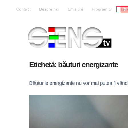
Liv
Contact
Despre noi
Emisiuni
Program tv
Etichetă:
băuturi energizante
Băuturile energizante nu vor mai putea fi vând