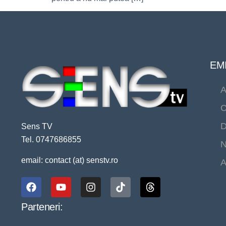
EMI
A
C
D
Sens TV
Tel. 0747686855
N
email: contact (at) senstv.ro
A
Parteneri: