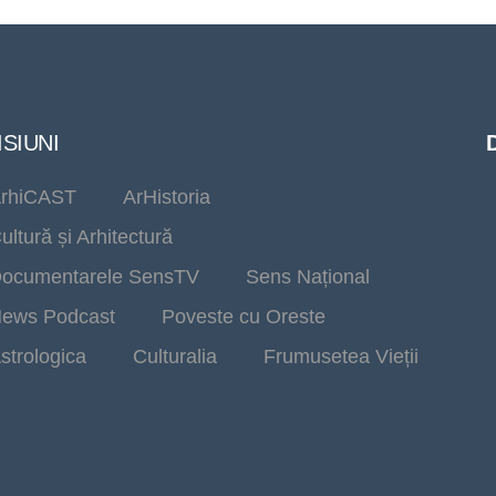
SIUNI
rhiCAST
ArHistoria
ultură și Arhitectură
ocumentarele SensTV
Sens Național
ews Podcast
Poveste cu Oreste
strologica
Culturalia
Frumusetea Vieții