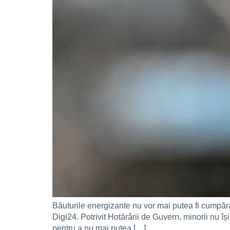
Băuturile energizante nu vor mai putea fi cumpăr
Digi24. Potrivit Hotărârii de Guvern, minorii nu î
pentru a nu mai putea […]