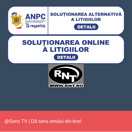
@Sens TV | Dă sens omului din tine!