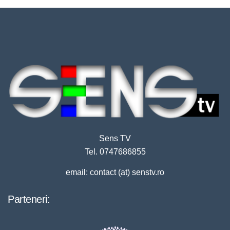
Sens TV
Tel. 0747686855
email: contact (at) senstv.ro
Parteneri: