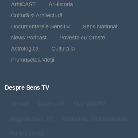
ArhiCAST
ArHistoria
Cultură și Arhitectură
Documentarele SensTV
Sens Național
News Podcast
Poveste cu Oreste
Astrologica
Culturalia
Frumusetea Vieții
Despre Sens TV
Contact
Despre noi
Live SensTV
Program Sens TV
Politică de confidențialitate
Politica cookie