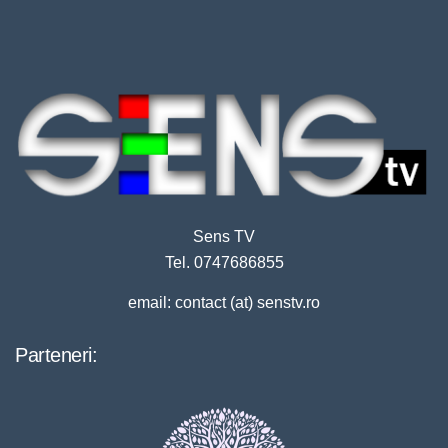
Sens TV
Tel. 0747686855
email: contact (at) senstv.ro
Parteneri: