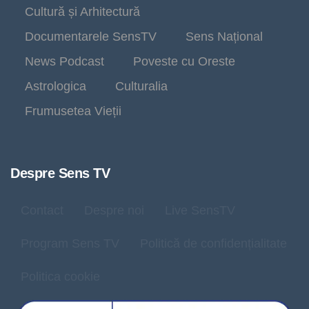
Cultură și Arhitectură
Documentarele SensTV
Sens Național
News Podcast
Poveste cu Oreste
Astrologica
Culturalia
Frumusetea Vieții
Despre Sens TV
Contact
Despre noi
Live SensTV
Program Sens TV
Politică de confidențialitate
Politica cookie