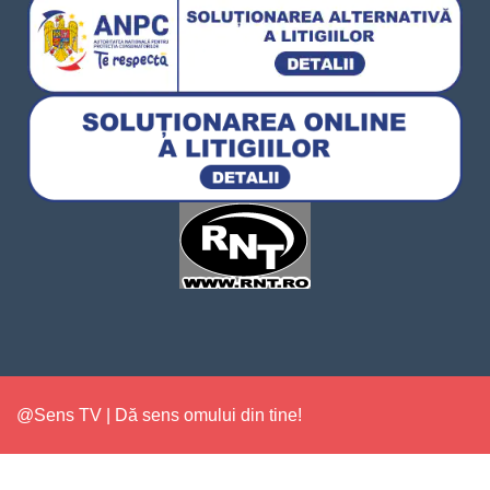
@Sens TV | Dă sens omului din tine!