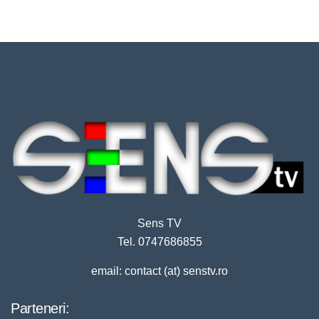
Sens TV
Tel. 0747686855
email: contact (at) senstv.ro
Parteneri: