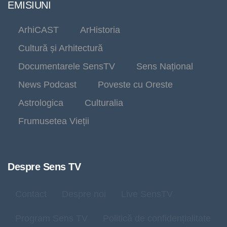
EMISIUNI
ArhiCAST
ArHistoria
Cultură și Arhitectură
Documentarele SensTV
Sens Național
News Podcast
Poveste cu Oreste
Astrologica
Culturalia
Frumusetea Vieții
Despre Sens TV
Contact
Despre noi
Live SensTV
Program Sens TV
Politică de confidențialitate