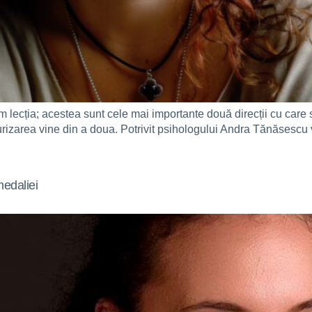
lecția; acestea sunt cele mai importante două direcții cu care s
urizarea vine din a doua. Potrivit psihologului Andra Tănăsescu v
medaliei