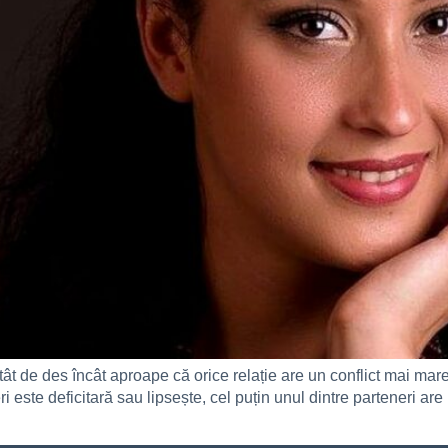
atât de des încât aproape că orice relație are un conflict mai mare 
 este deficitară sau lipsește, cel puțin unul dintre parteneri are