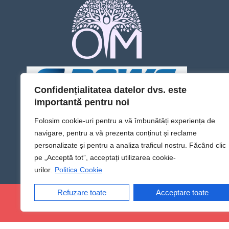
Confidențialitatea datelor dvs. este
importantă pentru noi
Folosim cookie-uri pentru a vă îmbunătăți experiența de
navigare, pentru a vă prezenta conținut și reclame
personalizate și pentru a analiza traficul nostru. Făcând clic
pe „Acceptă tot”, acceptați utilizarea cookie-
urilor.
Politica Cookie
Refuzare toate
Acceptare toate
@Sens TV | Dă sens omului din tine!