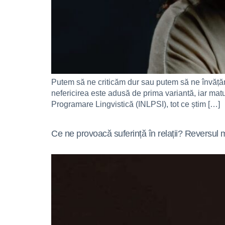
Putem să ne criticăm dur sau putem să ne învățăm 
nefericirea este adusă de prima variantă, iar mat
Programare Lingvistică (INLPSI), tot ce știm […]
Ce ne provoacă suferință în relații? Reversul 