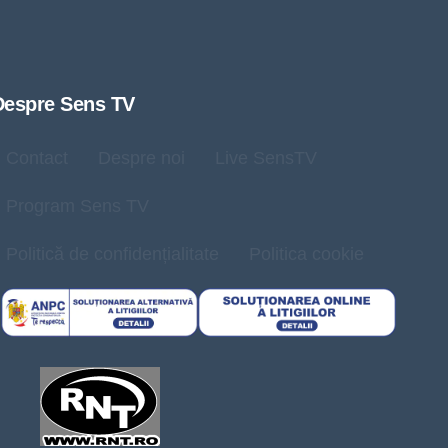
Despre Sens TV
Contact
Despre noi
Live SensTV
Program Sens TV
Politică de confidențialitate
Politica cookie