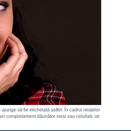
ajunge să fie etichetată astfel. În cadrul relațiilor
 un comportament dăunător sieși sau celuilalt, iar