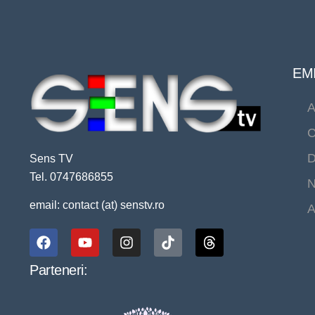
EMI
A
C
D
Sens TV
Tel. 0747686855
N
email: contact (at) senstv.ro
A
Parteneri: