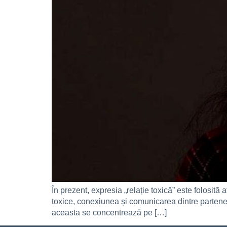
În prezent, expresia „relație toxică” este folosită 
toxice, conexiunea și comunicarea dintre parteneri
aceasta se concentrează pe […]