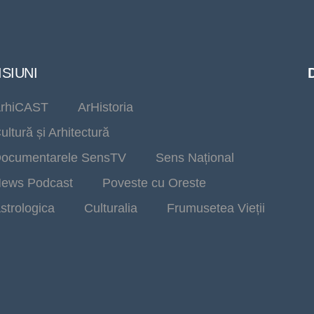
SIUNI
rhiCAST
ArHistoria
ultură și Arhitectură
ocumentarele SensTV
Sens Național
ews Podcast
Poveste cu Oreste
strologica
Culturalia
Frumusetea Vieții