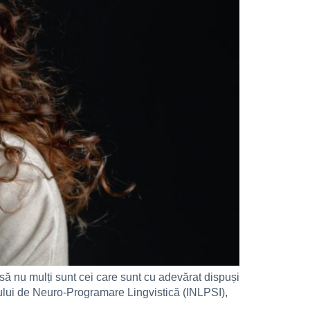
nsă nu mulți sunt cei care sunt cu adevărat dispuși
tului de Neuro-Programare Lingvistică (INLPSI),