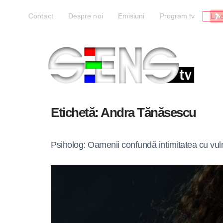
Liv
Contact
Despre noi
Emisiuni
Program tv
Etichetă:
Andra Tănăsescu
Psiholog: Oamenii confundă intimitatea cu vuln