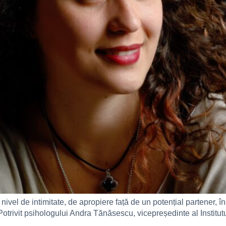
 nivel de intimitate, de apropiere față de un potențial partener, î
Potrivit psihologului Andra Tănăsescu, vicepreședinte al Institu