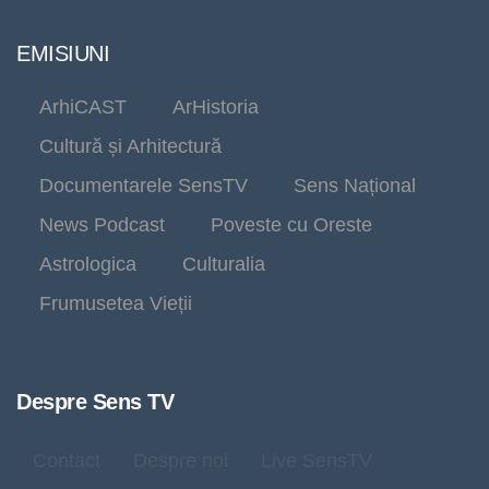
EMISIUNI
ArhiCAST
ArHistoria
Cultură și Arhitectură
Documentarele SensTV
Sens Național
News Podcast
Poveste cu Oreste
Astrologica
Culturalia
Frumusetea Vieții
Despre Sens TV
Contact
Despre noi
Live SensTV