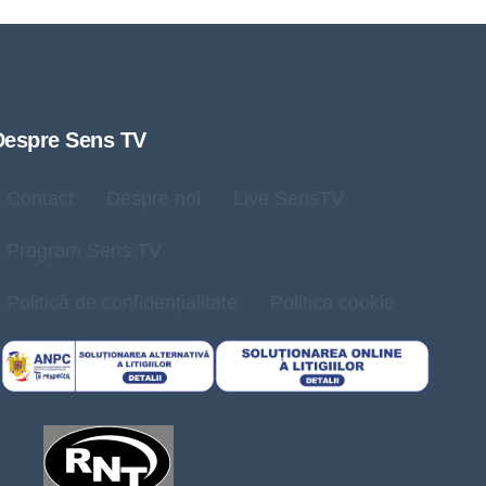
Despre Sens TV
Contact
Despre noi
Live SensTV
Program Sens TV
Politică de confidențialitate
Politica cookie