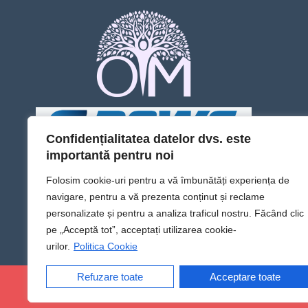
Confidențialitatea datelor dvs. este
importantă pentru noi
Folosim cookie-uri pentru a vă îmbunătăți experiența de
navigare, pentru a vă prezenta conținut și reclame
personalizate și pentru a analiza traficul nostru. Făcând clic
pe „Acceptă tot”, acceptați utilizarea cookie-
urilor.
Politica Cookie
Refuzare toate
Acceptare toate
@Sens TV | Dă sens omului din tine!