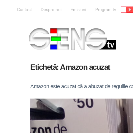
Liv
Contact
Despre noi
Emisiuni
Program tv
Etichetă:
Amazon acuzat
Amazon este acuzat că a abuzat de regulile c