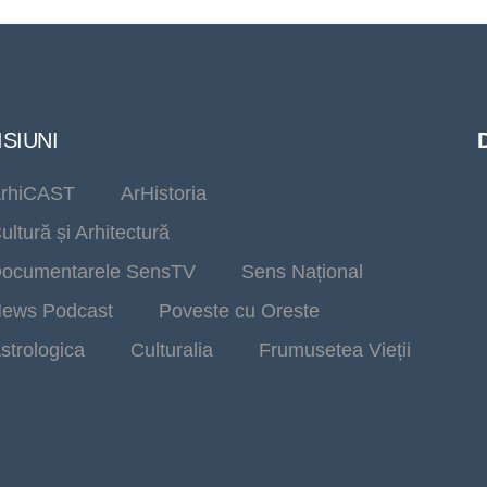
SIUNI
rhiCAST
ArHistoria
ultură și Arhitectură
ocumentarele SensTV
Sens Național
ews Podcast
Poveste cu Oreste
strologica
Culturalia
Frumusetea Vieții