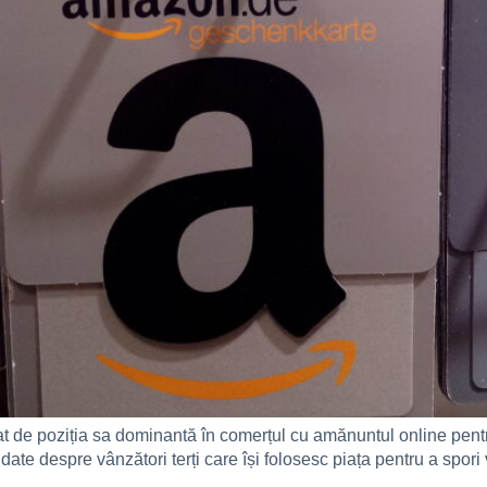
e poziția sa dominantă în comerțul cu amănuntul online pentru
ate despre vânzători terți care își folosesc piața pentru a spor