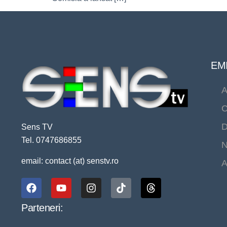
EMI
A
C
D
Sens TV
Tel. 0747686855
N
email: contact (at) senstv.ro
A
Parteneri: