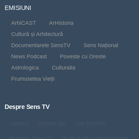
EMISIUNI
ArhiCAST
ArHistoria
Cultură și Arhitectură
Documentarele SensTV
Sens Național
News Podcast
Poveste cu Oreste
Astrologica
Culturalia
Frumusetea Vieții
Despre Sens TV
Contact
Despre noi
Live SensTV
Program Sens TV
Politică de confidențialitate