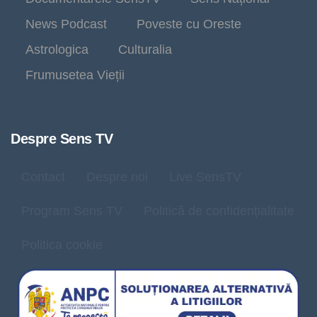
News Podcast
Poveste cu Oreste
Astrologica
Culturalia
Frumusetea Vieții
Despre Sens TV
Contact
Despre noi
Live SensTV
Program Sens TV
Politică de confidențialitate
Politica cookie