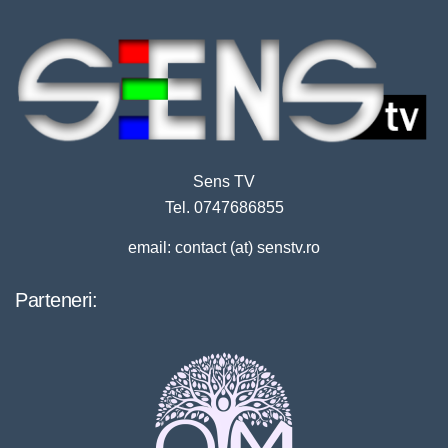
Sens TV
Tel. 0747686855
email: contact (at) senstv.ro
Parteneri: