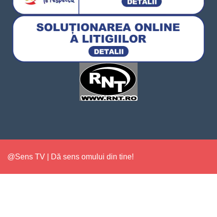
@Sens TV | Dă sens omului din tine!