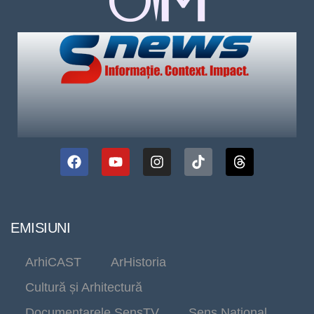
EMISIUNI
ArhiCAST
ArHistoria
Cultură și Arhitectură
Documentarele SensTV
Sens Național