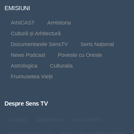
EMISIUNI
ArhiCAST
ArHistoria
Cultură și Arhitectură
Documentarele SensTV
Sens Național
News Podcast
Poveste cu Oreste
Astrologica
Culturalia
Frumusetea Vieții
Despre Sens TV
Contact
Despre noi
Live SensTV
Program Sens TV
Politică de confidențialitate