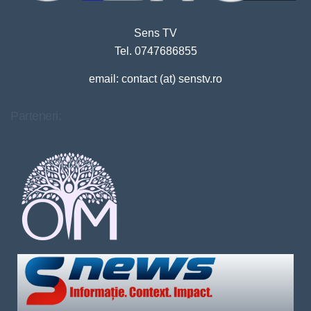
Sens TV
Tel. 0747686855
email: contact (at) senstv.ro
Parteneri: