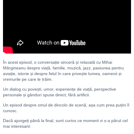
În acest episod, o conversație sinceră și relaxată cu Mihai
Mărgineanu despre viață, familie, muzică, jazz, pasiunea pentru
aviație, istorie și despre felul în care privește lumea, oamenii și
vremurile pe care le trăim.
Un dialog cu povești, umor, experiențe de viață, perspective
personale și gânduri spuse direct, fără artificii.
Un episod despre omul de dincolo de scenă, așa cum prea puțini îl
cunosc.
Dacă ajungeți până la final, sunt curios ce moment vi s-a părut cel
mai interesant.