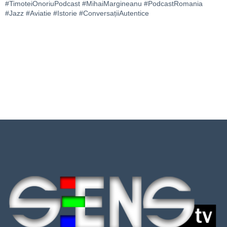
#TimoteiOnoriuPodcast #MihaiMargineanu #PodcastRomania
#Jazz #Aviatie #Istorie #ConversațiiAutentice