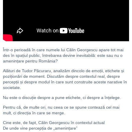
Într-o perioadă în care numele lui Călin Georgescu apare tot mai
des în spațiul public, întrebarea devine inevitabilă: este sau nu o
amenințare pentru România?
Alături de Tudor Păcuraru, analizăm dincolo de emoții, etichete și
poziționări de moment. Discutăm despre contextul real, despre
percepții și despre modul în care sunt construite aceste narative în
societate.
Nu este o discuție despre a pune etichete, ci despre a înțelege.
Pentru că, de multe ori, nu ceea ce se spune contează cel mai
mult, ci direcția în care se merge.
Cine este, de fapt, Călin Georgescu în contextul actual
De unde vine percepția de „amenințare”