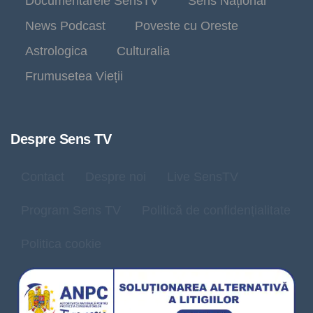
Documentarele SensTV
Sens Național
News Podcast
Poveste cu Oreste
Astrologica
Culturalia
Frumusetea Vieții
Despre Sens TV
Contact
Despre noi
Live SensTV
Program Sens TV
Politică de confidențialitate
Politica cookie