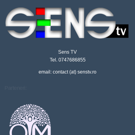
Sens TV
Tel. 0747686855
email: contact (at) senstv.ro
Parteneri: