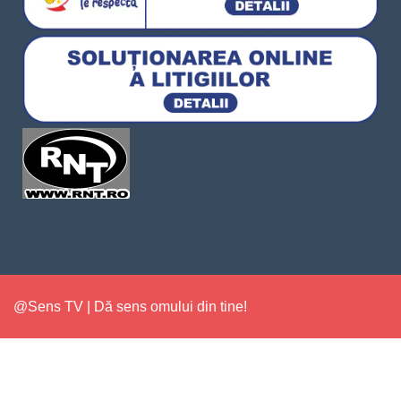
@Sens TV | Dă sens omului din tine!