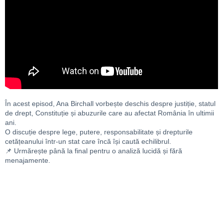
În acest episod, Ana Birchall vorbește deschis despre justiție, statul
de drept, Constituție și abuzurile care au afectat România în ultimii
ani.
O discuție despre lege, putere, responsabilitate și drepturile
cetățeanului într-un stat care încă își caută echilibrul.
📌 Urmărește până la final pentru o analiză lucidă și fără
menajamente.