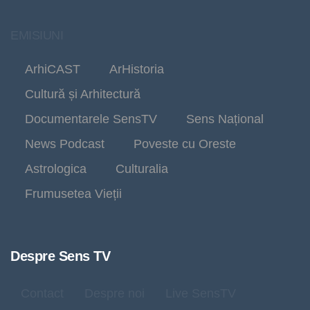
EMISIUNI
ArhiCAST
ArHistoria
Cultură și Arhitectură
Documentarele SensTV
Sens Național
News Podcast
Poveste cu Oreste
Astrologica
Culturalia
Frumusetea Vieții
Despre Sens TV
Contact
Despre noi
Live SensTV