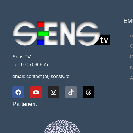
EMI
A
C
D
Sens TV
Tel. 0747686855
N
email: contact (at) senstv.ro
A
Parteneri: