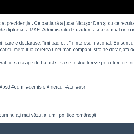
at prezidențial. Ce partitură a jucat Nicușor Dan și cu ce rezult
 diplomația MAE. Administrația Prezidențială a semnat un contr
rii care e declarase: “îmi bag p… în interesul național. Eu sunt u
oxicat cu mercur la cererea unei mari companii străine deranjată
ralilor să scape de balast și sa se restructureze pe criterii de me
 #psd #udmr #demisie #mercur #aur #usr
um nu ați mai văzut a lumii politice românești.