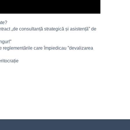
ate?
act „de consultanță strategică și asistență” de
ngur!”
 de reglementările care împiedicau ”devalizarea
ritocrație