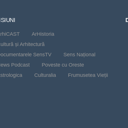
SIUNI
rhiCAST
ArHistoria
ultură și Arhitectură
ocumentarele SensTV
Sens Național
ews Podcast
Poveste cu Oreste
strologica
Culturalia
Frumusetea Vieții