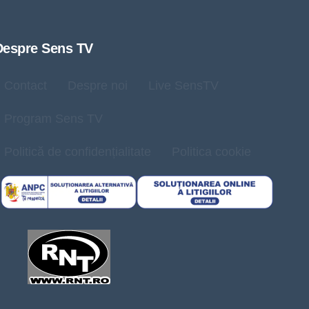
Despre Sens TV
Contact
Despre noi
Live SensTV
Program Sens TV
Politică de confidențialitate
Politica cookie