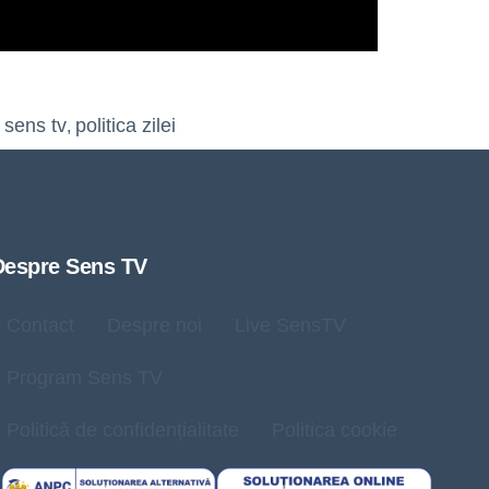
 sens tv
politica zilei
,
Despre Sens TV
Contact
Despre noi
Live SensTV
Program Sens TV
Politică de confidențialitate
Politica cookie