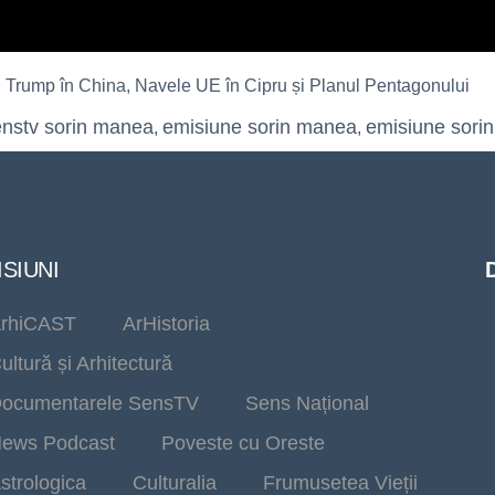
ump în China, Navele UE în Cipru și Planul Pentagonului
enstv sorin manea
emisiune sorin manea
emisiune sorin
,
,
SIUNI
rhiCAST
ArHistoria
ultură și Arhitectură
ocumentarele SensTV
Sens Național
ews Podcast
Poveste cu Oreste
strologica
Culturalia
Frumusetea Vieții