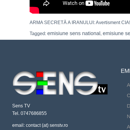
ARMA SECRETĂ A IRANULUI: Avertisment CIA! Tr
emisiune sens national
emisiune s
Tagged:
,
EMI
A
C
D
Sens TV
Tel. 0747686855
N
email: contact (at) senstv.ro
A