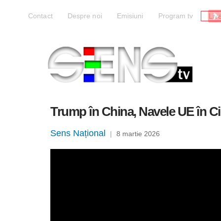
Liv
Contact
Despre noi
Emisiuni
Program tv
Trump în China, Navele UE în Ci
Sens Național
|
8 martie 2026