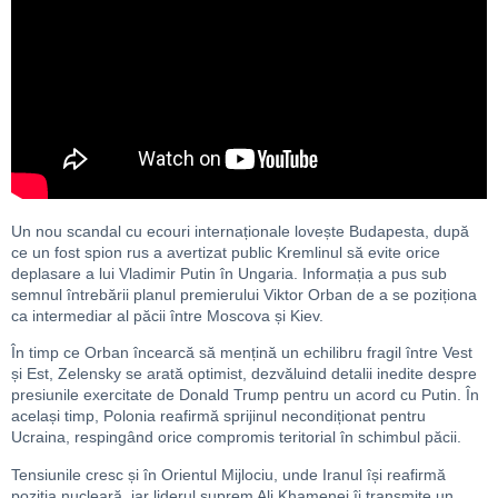
Un nou scandal cu ecouri internaționale lovește Budapesta, după
ce un fost spion rus a avertizat public Kremlinul să evite orice
deplasare a lui Vladimir Putin în Ungaria. Informația a pus sub
semnul întrebării planul premierului Viktor Orban de a se poziționa
ca intermediar al păcii între Moscova și Kiev.
În timp ce Orban încearcă să mențină un echilibru fragil între Vest
și Est, Zelensky se arată optimist, dezvăluind detalii inedite despre
presiunile exercitate de Donald Trump pentru un acord cu Putin. În
același timp, Polonia reafirmă sprijinul necondiționat pentru
Ucraina, respingând orice compromis teritorial în schimbul păcii.
Tensiunile cresc și în Orientul Mijlociu, unde Iranul își reafirmă
poziția nucleară, iar liderul suprem Ali Khamenei îi transmite un