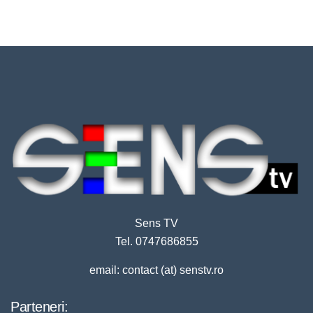
Sens TV
Tel. 0747686855
email: contact (at) senstv.ro
Parteneri: