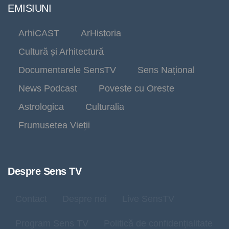
EMISIUNI
ArhiCAST
ArHistoria
Cultură și Arhitectură
Documentarele SensTV
Sens Național
News Podcast
Poveste cu Oreste
Astrologica
Culturalia
Frumusetea Vieții
Despre Sens TV
Contact
Despre noi
Live SensTV
Program Sens TV
Politică de confidențialitate