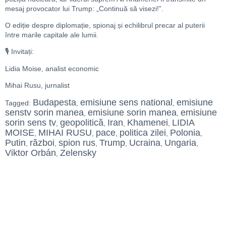
mesaj provocator lui Trump: „Continuă să visezi!”.
O ediție despre diplomație, spionaj și echilibrul precar al puterii
între marile capitale ale lumii.
🎙️ Invitați:
Lidia Moise, analist economic
Mihai Rusu, jurnalist
Budapesta
emisiune sens national
emisiune
Tagged:
,
,
senstv sorin manea
emisiune sorin manea
emisiune
,
,
sorin sens tv
geopolitică
Iran
Khamenei
LIDIA
,
,
,
,
MOISE
MIHAI RUSU
pace
politica zilei
Polonia
,
,
,
,
,
Putin
război
spion rus
Trump
Ucraina
Ungaria
,
,
,
,
,
,
Viktor Orbán
Zelensky
,