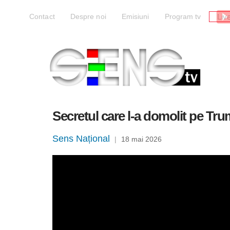
Liv
Contact
Despre noi
Emisiuni
Program tv
Secretul care l-a domolit pe Tru
Sens Național
|
18 mai 2026