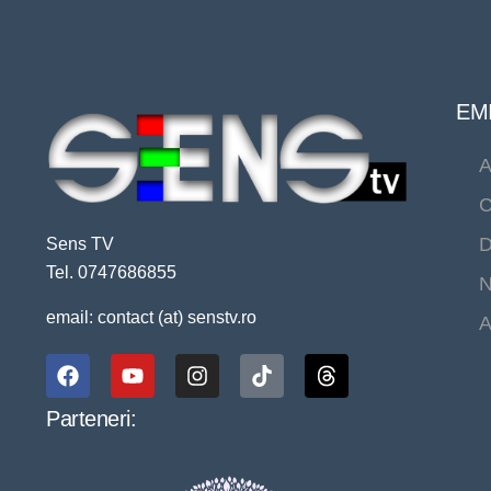
EMI
A
C
D
Sens TV
Tel. 0747686855
N
email: contact (at) senstv.ro
A
Parteneri: