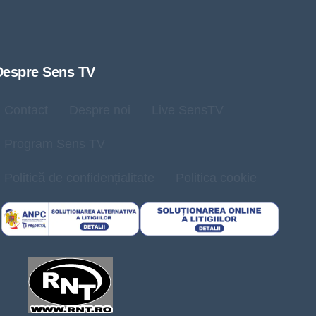
Despre Sens TV
Contact
Despre noi
Live SensTV
Program Sens TV
Politică de confidențialitate
Politica cookie