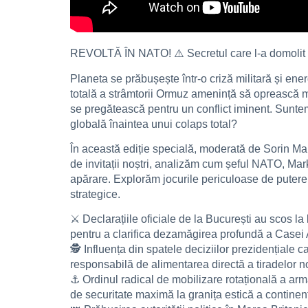
REVOLTĂ ÎN NATO! ⚠️ Secretul care l-a domolit p
Planeta se prăbușește într-o criză militară și en
totală a strâmtorii Ormuz amenință să oprească mo
se pregătească pentru un conflict iminent. Suntem 
globală înaintea unui colaps total?
În această ediție specială, moderată de Sorin Man
de invitații noștri, analizăm cum șeful NATO, Mar
apărare. Explorăm jocurile periculoase de putere d
strategice.
⚔️ Declarațiile oficiale de la București au scos la
pentru a clarifica dezamăgirea profundă a Casei 
🕵️ Influența din spatele deciziilor prezidențiale 
responsabilă de alimentarea directă a tiradelor n
⚓ Ordinul radical de mobilizare rotațională a arma
de securitate maximă la granița estică a continent