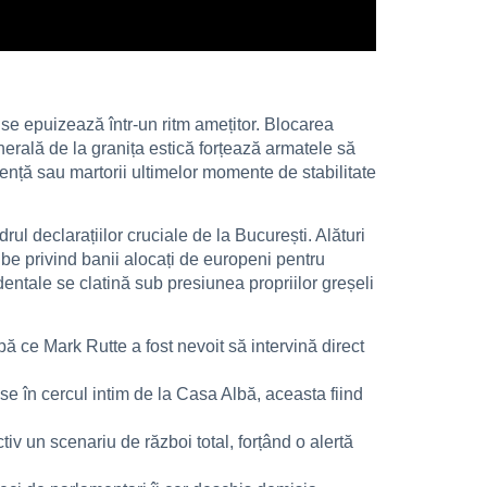
 se epuizează într-un ritm amețitor. Blocarea
erală de la granița estică forțează armatele să
uență sau martorii ultimelor momente de stabilitate
l declarațiilor cruciale de la București. Alături
be privind banii alocați de europeni pentru
dentale se clatină sub presiunea propriilor greșeli
pă ce Mark Rutte a fost nevoit să intervină direct
ase în cercul intim de la Casa Albă, aceasta fiind
iv un scenariu de război total, forțând o alertă