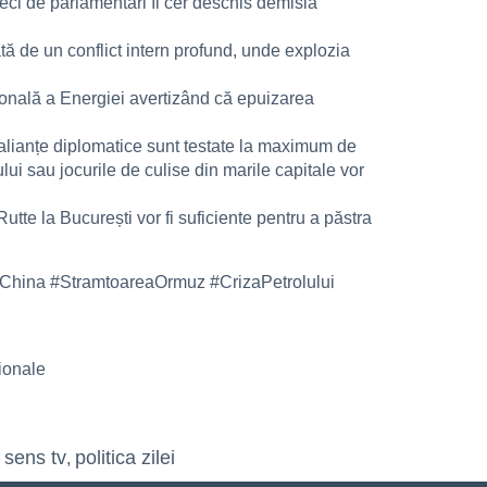
zeci de parlamentari îi cer deschis demisia
ă de un conflict intern profund, unde explozia
țională a Energiei avertizând că epuizarea
 alianțe diplomatice sunt testate la maximum de
ui sau jocurile de culise din marile capitale vor
tte la București vor fi suficiente pentru a păstra
#China #StramtoareaOrmuz #CrizaPetrolului
ionale
 sens tv
politica zilei
,