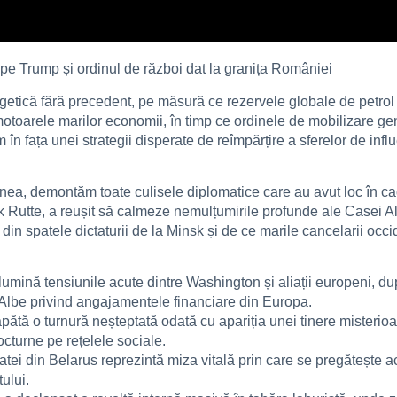
e Trump și ordinul de război dat la granița României
ergetică fără precedent, pe măsură ce rezervele globale de petrol
toarele marilor economii, în timp ce ordinele de mobilizare gen
în fața unei strategii disperate de reîmpărțire a sferelor de infl
ea, demontăm toate culisele diplomatice care au avut loc în cadru
k Rutte, a reușit să calmeze nemulțumirile profunde ale Casei Al
in spatele dictaturii de la Minsk și de ce marile cancelarii occi
 lumină tensiunile acute dintre Washington și aliații europeni, du
Albe privind angajamentele financiare din Europa.
capătă o turnură neșteptată odată cu apariția unei tinere misterio
octurne pe rețelele sociale.
tei din Belarus reprezintă miza vitală prin care se pregătește act
ului.