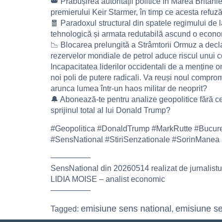
👑 Prăbușirea autorității politice în Marea Britan
premierului Keir Starmer, în timp ce acesta refuz
🧧 Paradoxul structural din spatele regimului de 
tehnologică și armata redutabilă ascund o econom
📉 Blocarea prelungită a Strâmtorii Ormuz a decla
rezervelor mondiale de petrol aduce riscul unui co
Incapacitatea liderilor occidentali de a menține 
noi poli de putere radicali. Va reuși noul compro
arunca lumea într-un haos militar de neoprit?
🔔 Abonează-te pentru analize geopolitice fără ce
sprijinul total al lui Donald Trump?
#Geopolitica #DonaldTrump #MarkRutte #Bucures
#SensNational #StiriSenzationale #SorinManea
–––––––––
SensNational din 20260514 realizat de jurnalistu
LIDIA MOISE – analist economic
–––––––––
emisiune sens national
emisiune s
Tagged:
,