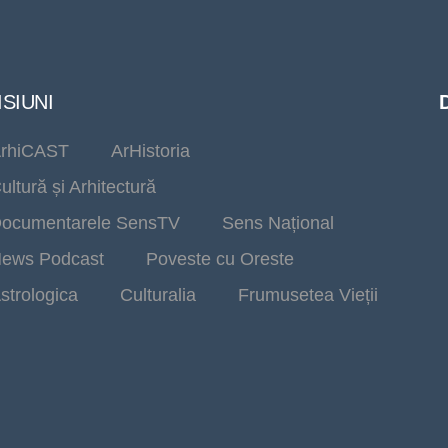
SIUNI
rhiCAST
ArHistoria
ultură și Arhitectură
ocumentarele SensTV
Sens Național
ews Podcast
Poveste cu Oreste
strologica
Culturalia
Frumusetea Vieții