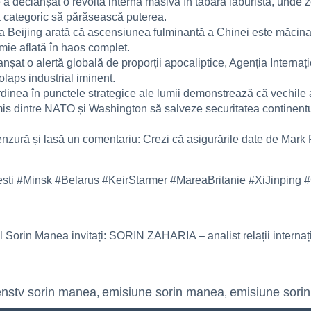
ie a declanșat o revoltă internă masivă în tabăra laburistă, unde 
ă categoric să părăsească puterea.
la Beijing arată că ascensiunea fulminantă a Chinei este măcinat
ie aflată în haos complet.
nșat o alertă globală de proporții apocaliptice, Agenția Interna
laps industrial iminent.
ordinea în punctele strategice ale lumii demonstrează că vechile
mis dintre NATO și Washington să salveze securitatea continentul
nzură și lasă un comentariu: Crezi că asigurările date de Mark Ru
ti #Minsk #Belarus #KeirStarmer #MareaBritanie #XiJinping 
l Sorin Manea invitați: SORIN ZAHARIA – analist relații internaț
enstv sorin manea
emisiune sorin manea
emisiune sorin
,
,