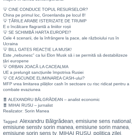
💡 CINE CONDUCE TOPUL RESURSELOR?
China pe primul loc, Groenlanda pe locul 8!
💡 ȚĂRILE ARABE ISTERIZATE DE TRUMP
E o încălcare flagrantă a liniilor roșii
💡 SE SCHIMBĂ HARTA EUROPEI?
Cele 4 scenarii, de la înfrângere la pace, ale războiului rus în
Ucraina
💡 BILL GATES REACȚIE LA MUSK!
Este „nebunesc” ca lui Elon Musk să i se permită să destabilizeze
țări europene
💡 ORBAN JOACĂ LA CACEALMA
UE a prelungit sancțiunile împotriva Rusiei
💡 CE ASCUNDE ELIMINAREA CASH-ului?
MFP vrea limitarea plăților cash în sectoare cu risc ridicat pentru a
combate evaziunea
🧧 ALEXANDRU BĂLGRĂDEAN – analist economic
🧧 MIHAI RUSU – jurnalist
Realizator: Sorin Manea
Alexandru Bălgrădean
emisiune sens national
Tagged:
,
,
emisiune senstv sorin manea
emisiune sorin manea
,
,
emisiune sorin sens tv
MIHAI RUSU
politica zilei
,
,
,