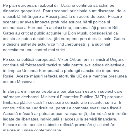
Pe plan european, războiul din Ucraina continuă să schimpe
dinamica geopolitică. Patru scenarii principale sunt discutate: de la
o posibilă înfrângere a Rusiei până la un acord de pace. Fiecare
scenariu ar avea impacte profunde asupra hărții politice și
economice a Europei. În același timp, personalități precum Bill
Gates au criticat public acțiunile lui Elon Musk, considerând că
acesta ar putea destabiliza țări europene prin deciziile sale. Gates
a descris astfel de acțiuni ca fiind „nebunești” și a subliniat
necesitatea unui control mai strict.
Pe scena politică europeană, Viktor Orban, prim-ministrul Ungariei,
continuă să folosească tactici subtile pentru a-și atinge obiectivele,
în timp ce Uniunea Europeană a prelungit sancțiunile împotriva
Rusiei. Aceste măsuri reflectă eforturile UE de a menține presiunea
asupra Moscovei.
În sfârșit, eliminarea treptată a banului cash este un subiect care
stârnește dezbateri. Ministerul Finanțelor Publice (MFP) propune
limitarea plăților cash în sectoare considerate riscante, cum ar fi
construcțiile sau agricultura, pentru a combate evaziunea fiscală.
Această măsură ar putea aduce transparență, dar ridică și întrebări
legate de libertatea individuală și accesul la servicii financiare.
Fiecare dintre aceste subiecte reflectă provocări și schimbări
majore în lumea contemporană.