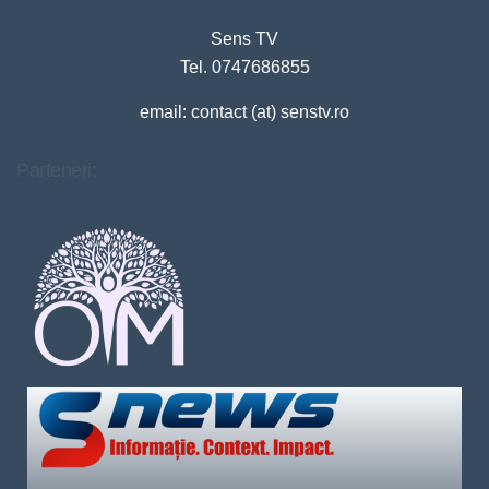
Sens TV
Tel. 0747686855
email: contact (at) senstv.ro
Parteneri: