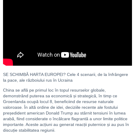
SE SCHIMBĂ HARTA EUROPEI? Cele 4 scenarii, de la înfrângere
la pace, ale războiului rus în Ucraina
China se află pe primul loc în topul resurselor globale,
demonstrând puterea sa economică și strategică, în timp ce
Groenlanda ocupă locul 8, beneficiind de resurse naturale
valoroase. În altă ordine de idei, deciziile recente ale fostului
președident american Donald Trump au stârnit tensiuni în lumea
arabă, fiind considerate o încălcare flagrantă a unor limite politice
importante. Aceste acțiuni au generat reacții puternice și au pus în
discuție stabilitatea regiunii.