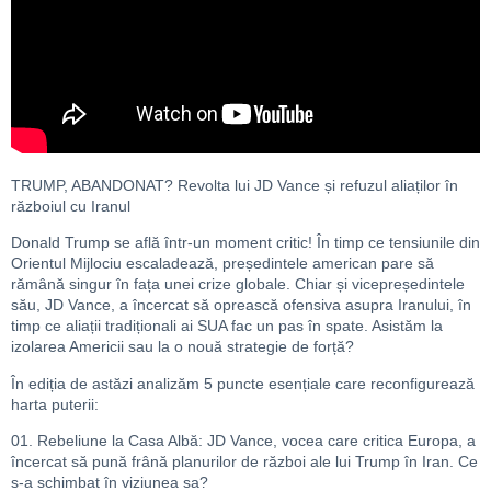
TRUMP, ABANDONAT? Revolta lui JD Vance și refuzul aliaților în
războiul cu Iranul
Donald Trump se află într-un moment critic! În timp ce tensiunile din
Orientul Mijlociu escaladează, președintele american pare să
rămână singur în fața unei crize globale. Chiar și vicepreședintele
său, JD Vance, a încercat să oprească ofensiva asupra Iranului, în
timp ce aliații tradiționali ai SUA fac un pas în spate. Asistăm la
izolarea Americii sau la o nouă strategie de forță?
În ediția de astăzi analizăm 5 puncte esențiale care reconfigurează
harta puterii:
01. Rebeliune la Casa Albă: JD Vance, vocea care critica Europa, a
încercat să pună frână planurilor de război ale lui Trump în Iran. Ce
s-a schimbat în viziunea sa?