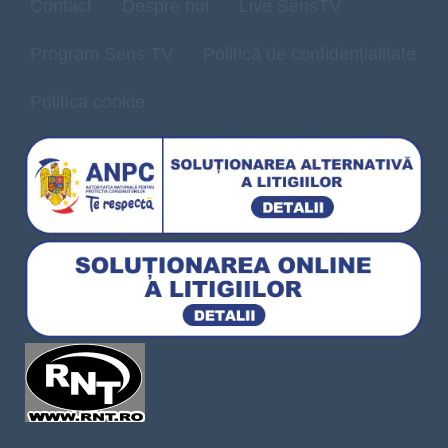
Contact
Despre noi
Live SensTV
Program Sens TV
Politică de confidențialitate
Politica cookie