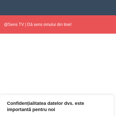
@Sens TV | Dă sens omului din tine!
Confidențialitatea datelor dvs. este
importantă pentru noi