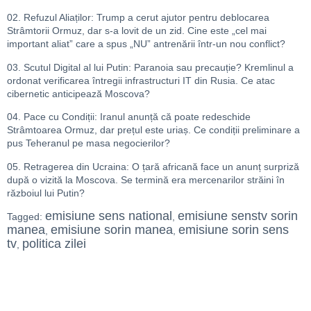
02. Refuzul Aliaților: Trump a cerut ajutor pentru deblocarea
Strâmtorii Ormuz, dar s-a lovit de un zid. Cine este „cel mai
important aliat” care a spus „NU” antrenării într-un nou conflict?
03. Scutul Digital al lui Putin: Paranoia sau precauție? Kremlinul a
ordonat verificarea întregii infrastructuri IT din Rusia. Ce atac
cibernetic anticipează Moscova?
04. Pace cu Condiții: Iranul anunță că poate redeschide
Strâmtoarea Ormuz, dar prețul este uriaș. Ce condiții preliminare a
pus Teheranul pe masa negocierilor?
05. Retragerea din Ucraina: O țară africană face un anunț surpriză
după o vizită la Moscova. Se termină era mercenarilor străini în
războiul lui Putin?
emisiune sens national
emisiune senstv sorin
Tagged:
,
manea
emisiune sorin manea
emisiune sorin sens
,
,
tv
politica zilei
,