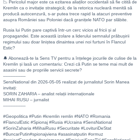
📉 Pericolul major este ca ezitarea aliaților occidentali să fie citită de
Kremlin ca o invitație strategică; de la retorica nucleară menită să
producă autocenzură, s-ar putea trece rapid la atacuri preventive
asupra României sau Poloniei dacă granițele NATO par slăbite.
Rusia lui Putin pare captivă într-un cerc vicios al fricii și al
propagandei. Este această izolare a liderului semnalul prăbușirii
regimului sau doar liniștea dinaintea unei noi furtuni în Flancul
Estic?
🔔 Abonează-te la Sens TV pentru a înțelege jocurile de culise de la
Kremlin și lasă un comentariu: Crezi că Putin se teme mai mult de
asasini sau de propriile servicii secrete?
–––––––––
SensNational din 2026-05-05 realizat de jurnalistul Sorin Manea
invitați:
SORIN ZAHARIA – analist relații internaționale
MIHAI RUSU – jurnalist
–––––––––
#Geopolitica #Putin #kremlin remlin #NATO #Romania
#FlanculEstic #Spionaj #Rusia #Ucraina #SensNational
#SorinZaharia #MihaiRusu #Securitate #LovituriDeStat
#BuncarPutin#spionajviena #asasinatputin #ormuz
#projectFreedom #sorinmanea #EmisiuniSensTV #SensNational