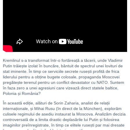
Kremlinul s-a transformat într-o fortăreață a tăcerii, unde Vladimir
Putin trăiește izolat în buncăre, bântuit de spectrul unei lovituri de
stat iminente. În timp ce serviciile secrete rusești profită de frica
liderului pentru a obține bugete colosale, propaganda Moscovei
pregătește terenul pentru un conflict devastator cu NATO. Suntem
în faza zero a unei agresiuni care vizează direct statele baltice,
Polonia și România?
În această ediție, alături de Sorin Zaharia, analist de relații
internaționale, și Mihai Rusu (în direct de la München), explorăm
culisele regimului de asediu instaurat la Moscova. Analizăm decizia
controversată de a limita drastic deplasările lui Putin și folosirea
imaginilor preînregistrate, în timp ce elitele rusești par mai dresate