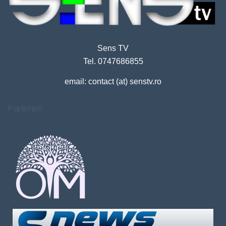
Sens TV
Tel. 0747686855
email: contact (at) senstv.ro
Parteneri: