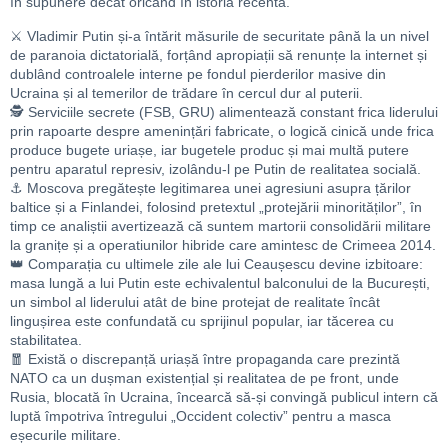
în supunere decât oricând în istoria recentă.
⚔️ Vladimir Putin și-a întărit măsurile de securitate până la un nivel
de paranoia dictatorială, forțând apropiații să renunțe la internet și
dublând controalele interne pe fondul pierderilor masive din
Ucraina și al temerilor de trădare în cercul dur al puterii.
🕵️ Serviciile secrete (FSB, GRU) alimentează constant frica liderului
prin rapoarte despre amenințări fabricate, o logică cinică unde frica
produce bugete uriașe, iar bugetele produc și mai multă putere
pentru aparatul represiv, izolându-l pe Putin de realitatea socială.
⚓ Moscova pregătește legitimarea unei agresiuni asupra țărilor
baltice și a Finlandei, folosind pretextul „protejării minorităților”, în
timp ce analiștii avertizează că suntem martorii consolidării militare
la granițe și a operatiunilor hibride care amintesc de Crimeea 2014.
👑 Comparația cu ultimele zile ale lui Ceaușescu devine izbitoare:
masa lungă a lui Putin este echivalentul balconului de la București,
un simbol al liderului atât de bine protejat de realitate încât
lingușirea este confundată cu sprijinul popular, iar tăcerea cu
stabilitatea.
🧧 Există o discrepanță uriașă între propaganda care prezintă
NATO ca un dușman existențial și realitatea de pe front, unde
Rusia, blocată în Ucraina, încearcă să-și convingă publicul intern că
luptă împotriva întregului „Occident colectiv” pentru a masca
eșecurile militare.