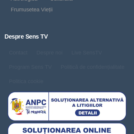
Frumusetea Vieții
Despre Sens TV
Contact
Despre noi
Live SensTV
Program Sens TV
Politică de confidențialitate
Politica cookie