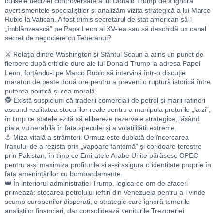
culisele deciziei controversate a lui Donald Trump de a ignora
avertismentele specialiștilor și analizăm vizita strategică a lui Marco
Rubio la Vatican. A fost trimis secretarul de stat american să-l
„îmblânzească” pe Papa Leon al XV-lea sau să deschidă un canal
secret de negociere cu Teheranul?
⚔️ Relația dintre Washington și Sfântul Scaun a atins un punct de
fierbere după criticile dure ale lui Donald Trump la adresa Papei
Leon, forțându-l pe Marco Rubio să intervină într-o discuție
maraton de peste două ore pentru a preveni o ruptură istorică între
puterea politică și cea morală.
🕵️ Există suspiciuni că traderii comerciali de petrol și marii rafinori
ascund realitatea stocurilor reale pentru a manipula prețurile „la zi”,
în timp ce statele ezită să elibereze rezervele strategice, lăsând
piața vulnerabilă în fața speculei și a volatilității extreme.
⚓ Miza vitală a strâmtorii Ormuz este dublată de încercarea
Iranului de a rezista prin „vapoare fantomă” și coridoare terestre
prin Pakistan, în timp ce Emiratele Arabe Unite părăsesc OPEC
pentru a-și maximiza profiturile și a-și asigura o identitate proprie în
fața amenințărilor cu bombardamente.
👑 În interiorul administrației Trump, logica de om de afaceri
primează: stocarea petrolului ieftin din Venezuela pentru a-l vinde
scump europenilor disperați, o strategie care ignoră temerile
analiștilor financiari, dar consolidează veniturile Trezoreriei