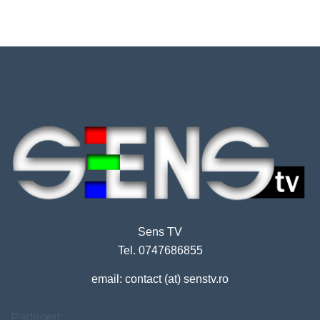
Sens TV
Tel. 0747686855
email: contact (at) senstv.ro
Parteneri: