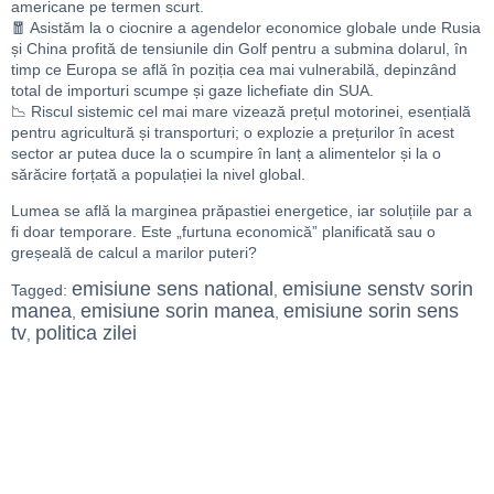
americane pe termen scurt.
🧧 Asistăm la o ciocnire a agendelor economice globale unde Rusia
și China profită de tensiunile din Golf pentru a submina dolarul, în
timp ce Europa se află în poziția cea mai vulnerabilă, depinzând
total de importuri scumpe și gaze lichefiate din SUA.
📉 Riscul sistemic cel mai mare vizează prețul motorinei, esențială
pentru agricultură și transporturi; o explozie a prețurilor în acest
sector ar putea duce la o scumpire în lanț a alimentelor și la o
sărăcire forțată a populației la nivel global.
Lumea se află la marginea prăpastiei energetice, iar soluțiile par a
fi doar temporare. Este „furtuna economică” planificată sau o
greșeală de calcul a marilor puteri?
emisiune sens national
emisiune senstv sorin
Tagged:
,
manea
emisiune sorin manea
emisiune sorin sens
,
,
tv
politica zilei
,