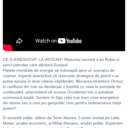
CE S-A NEGOCIAT LA VATICAN? Misiunea secretă a lui Rubio și
șocul petrolier care dărâmă Europa!
Piețele mondiale de energie se îndreaptă spre un scenariu de
coșmar, experții avertizând că rezervele strategice de petrol s-ar
putea epuiza în doar câteva săptămâni. Blocarea strâmtorii Ormuz
și conflictul din Iran au declanșat o bombă cu ceas la pompele de
combustibil, amenințând să arunce Occidentul într-o paralizie
economică totală. Suntem în fața celei mai mari crize energetice
din istorie sau a unui joc geopolitic cinic pentru redesenarea hărții
puterii?
În această ediție, alături de Sorin Manea, îi avem invitați pe Lidia
Moise, analist economic, și Mihai Mocanu, analist politic. Explorăm