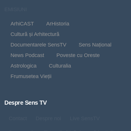
EMISIUNI
ArhiCAST
ArHistoria
Cultură și Arhitectură
Documentarele SensTV
Sens Național
News Podcast
Poveste cu Oreste
Astrologica
Culturalia
Frumusetea Vieții
Despre Sens TV
Contact
Despre noi
Live SensTV