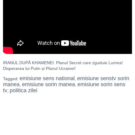
IRANUL DUPĂ KHAMENEI: Planul Secret care zguduie Lumea!
Disperarea lui Putin și Planul Ucrainei!
emisiune sens national
emisiune senstv sorin
Tagged:
,
manea
emisiune sorin manea
emisiune sorin sens
,
,
tv
politica zilei
,