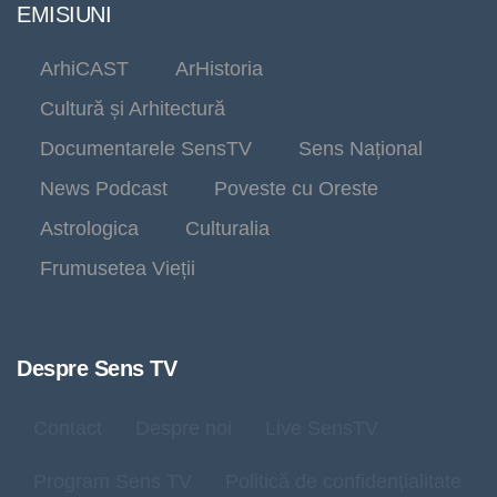
EMISIUNI
ArhiCAST
ArHistoria
Cultură și Arhitectură
Documentarele SensTV
Sens Național
News Podcast
Poveste cu Oreste
Astrologica
Culturalia
Frumusetea Vieții
Despre Sens TV
Contact
Despre noi
Live SensTV
Program Sens TV
Politică de confidențialitate