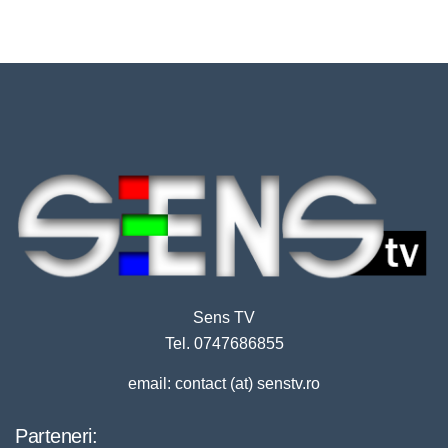
Sens TV
Tel. 0747686855
email: contact (at) senstv.ro
Parteneri: