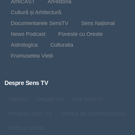
ArhiCAST
ArHistoria
Cultură și Arhitectură
Documentarele SensTV
Sens Național
News Podcast
Poveste cu Oreste
Astrologica
Culturalia
Frumusetea Vieții
Despre Sens TV
Contact
Despre noi
Live SensTV
Program Sens TV
Politică de confidențialitate
Politica cookie