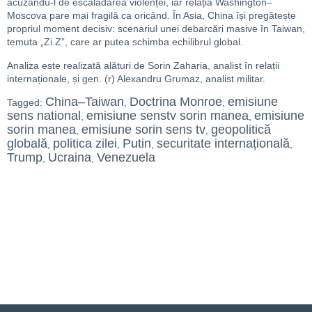
acuzându-l de escaladarea violenței, iar relația Washington–
Moscova pare mai fragilă ca oricând. În Asia, China își pregătește
propriul moment decisiv: scenariul unei debarcări masive în Taiwan,
temuta „Zi Z”, care ar putea schimba echilibrul global.
Analiza este realizată alături de Sorin Zaharia, analist în relații
internaționale, și gen. (r) Alexandru Grumaz, analist militar.
China–Taiwan
Doctrina Monroe
emisiune
Tagged:
,
,
sens national
emisiune senstv sorin manea
emisiune
,
,
sorin manea
emisiune sorin sens tv
geopolitică
,
,
globală
politica zilei
Putin
securitate internațională
,
,
,
,
Trump
Ucraina
Venezuela
,
,