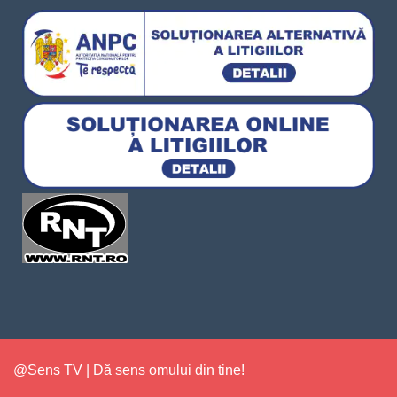
@Sens TV | Dă sens omului din tine!