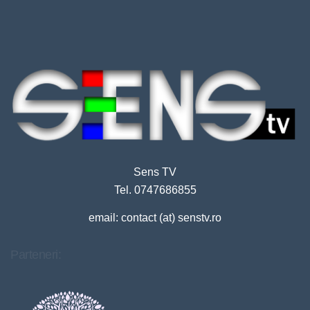
Sens TV
Tel. 0747686855
email: contact (at) senstv.ro
Parteneri: