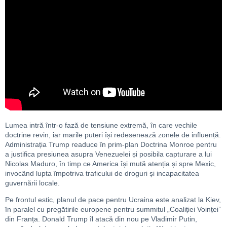
Lumea intră într-o fază de tensiune extremă, în care vechile
doctrine revin, iar marile puteri își redesenează zonele de influență.
Administrația Trump readuce în prim-plan Doctrina Monroe pentru
a justifica presiunea asupra Venezuelei și posibila capturare a lui
Nicolas Maduro, în timp ce America își mută atenția și spre Mexic,
invocând lupta împotriva traficului de droguri și incapacitatea
guvernării locale.
Pe frontul estic, planul de pace pentru Ucraina este analizat la Kiev,
în paralel cu pregătirile europene pentru summitul „Coaliției Voinței”
din Franța. Donald Trump îl atacă din nou pe Vladimir Putin,