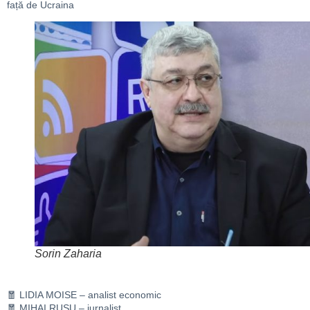
față de Ucraina
Sorin Zaharia
🧧 LIDIA MOISE – analist economic
🧧 MIHAI RUSU – jurnalist