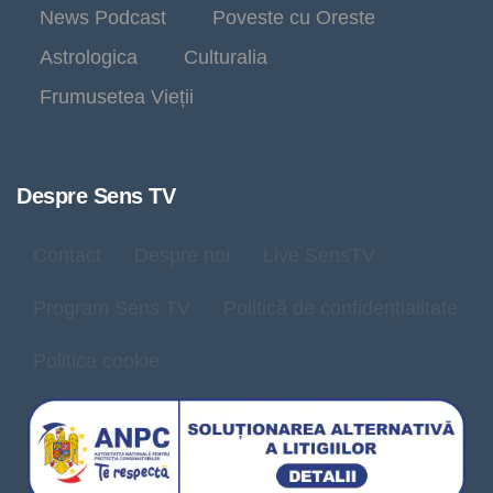
News Podcast
Poveste cu Oreste
Astrologica
Culturalia
Frumusetea Vieții
Despre Sens TV
Contact
Despre noi
Live SensTV
Program Sens TV
Politică de confidențialitate
Politica cookie