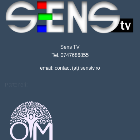
Sens TV
Tel. 0747686855
email: contact (at) senstv.ro
Parteneri: