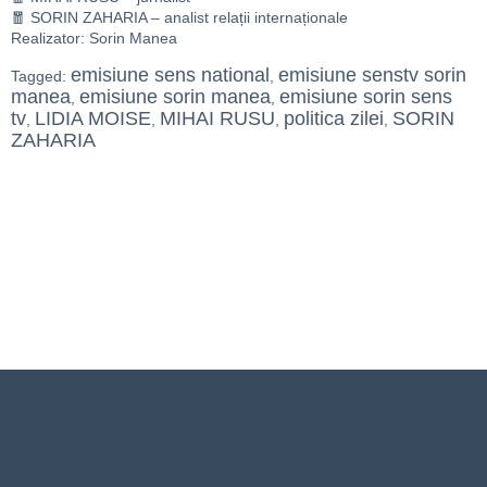
🧧 SORIN ZAHARIA – analist relații internaționale
Realizator: Sorin Manea
emisiune sens national
emisiune senstv sorin
Tagged:
,
manea
emisiune sorin manea
emisiune sorin sens
,
,
tv
LIDIA MOISE
MIHAI RUSU
politica zilei
SORIN
,
,
,
,
ZAHARIA