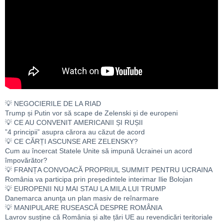
💡 NEGOCIERILE DE LA RIAD
Trump și Putin vor să scape de Zelenski și de europeni
💡 CE AU CONVENIT AMERICANII ȘI RUȘII
”4 principii” asupra cărora au căzut de acord
💡 CE CĂRȚI ASCUNSE ARE ZELENSKY?
Cum au încercat Statele Unite să impună Ucrainei un acord
împovărător?
💡 FRANȚA CONVOACĂ PROPRIUL SUMMIT PENTRU UCRAINA
România va participa prin președintele interimar Ilie Bolojan
💡 EUROPENII NU MAI STAU LA MILA LUI TRUMP
Danemarca anunţa un plan masiv de reînarmare
💡 MANIPULARE RUSEASCĂ DESPRE ROMÂNIA
Lavrov susține că România și alte țări UE au revendicări teritoriale