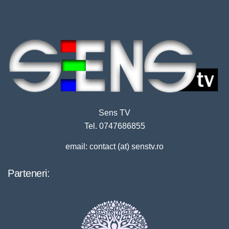
Sens TV
Tel. 0747686855
email: contact (at) senstv.ro
Parteneri: