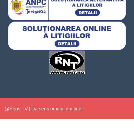
@Sens TV | Dă sens omului din tine!