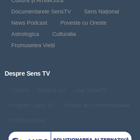
Cultură și Arhitectură
Documentarele SensTV
Sens Național
News Podcast
Poveste cu Oreste
Astrologica
Culturalia
Frumusetea Vieții
Despre Sens TV
Contact
Despre noi
Live SensTV
Program Sens TV
Politică de confidențialitate
Politica cookie