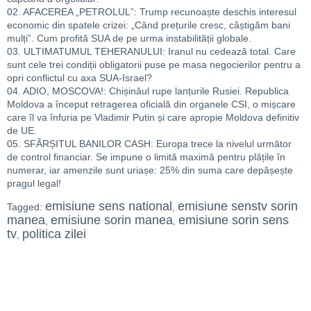
02. AFACEREA „PETROLUL”: Trump recunoaște deschis interesul
economic din spatele crizei: „Când prețurile cresc, câștigăm bani
mulți”. Cum profită SUA de pe urma instabilității globale.
03. ULTIMATUMUL TEHERANULUI: Iranul nu cedează total. Care
sunt cele trei condiții obligatorii puse pe masa negocierilor pentru a
opri conflictul cu axa SUA-Israel?
04. ADIO, MOSCOVA!: Chișinăul rupe lanțurile Rusiei. Republica
Moldova a început retragerea oficială din organele CSI, o mișcare
care îl va înfuria pe Vladimir Putin și care apropie Moldova definitiv
de UE.
05. SFÂRȘITUL BANILOR CASH: Europa trece la nivelul următor
de control financiar. Se impune o limită maximă pentru plățile în
numerar, iar amenzile sunt uriașe: 25% din suma care depășește
pragul legal!
emisiune sens national
emisiune senstv sorin
Tagged:
,
manea
emisiune sorin manea
emisiune sorin sens
,
,
tv
politica zilei
,