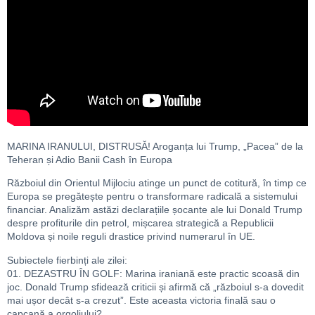
MARINA IRANULUI, DISTRUSĂ! Aroganța lui Trump, „Pacea” de la
Teheran și Adio Banii Cash în Europa
Războiul din Orientul Mijlociu atinge un punct de cotitură, în timp ce
Europa se pregătește pentru o transformare radicală a sistemului
financiar. Analizăm astăzi declarațiile șocante ale lui Donald Trump
despre profiturile din petrol, mișcarea strategică a Republicii
Moldova și noile reguli drastice privind numerarul în UE.
Subiectele fierbinți ale zilei:
01. DEZASTRU ÎN GOLF: Marina iraniană este practic scoasă din
joc. Donald Trump sfidează criticii și afirmă că „războiul s-a dovedit
mai ușor decât s-a crezut”. Este aceasta victoria finală sau o
capcană a orgoliului?