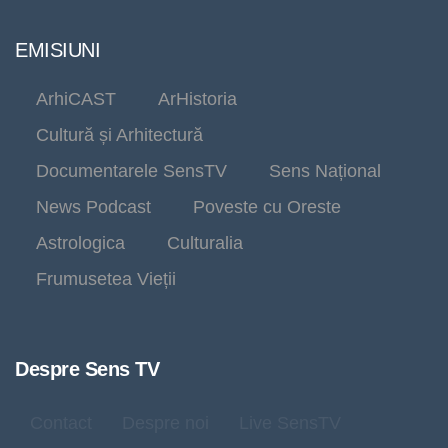
EMISIUNI
ArhiCAST
ArHistoria
Cultură și Arhitectură
Documentarele SensTV
Sens Național
News Podcast
Poveste cu Oreste
Astrologica
Culturalia
Frumusetea Vieții
Despre Sens TV
Contact
Despre noi
Live SensTV