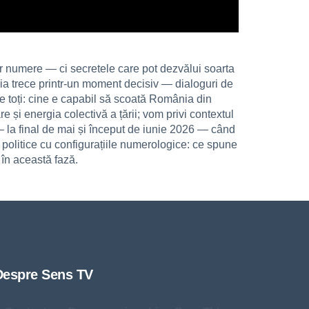
r numere — ci secretele care pot dezvălui soarta
ia trece printr-un moment decisiv — dialoguri de
 pe toți: cine e capabil să scoată România din
i energia colectivă a țării; vom privi contextul
— la final de mai și început de iunie 2026 — când
e politice cu configurațiile numerologice: ce spune
 în această fază.
Despre Sens TV