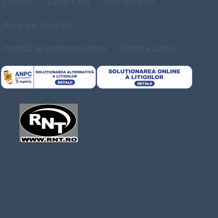
Contact
Despre noi
Live SensTV
Program Sens TV
Politică de confidențialitate
Politica cookie