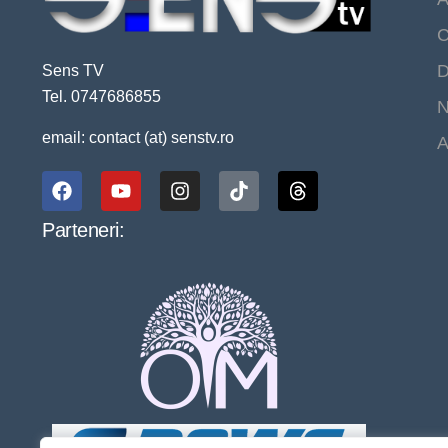
C
D
Sens TV
Tel. 0747686855
N
email: contact (at) senstv.ro
A
Parteneri: