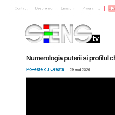
Liv
Contact
Despre noi
Emisiuni
Program tv
Numerologia puterii și profilul c
Poveste cu Oreste
|
29 mai 2026