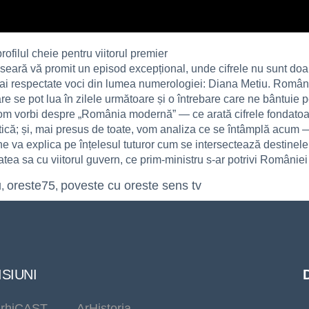
ofilul cheie pentru viitorul premier
 seară vă promit un episod excepțional, unde cifrele nu sunt doa
mai respectate voci din lumea numerologiei: Diana Metiu. Român
care se pot lua în zilele următoare și o întrebare care ne bântuie
m vorbi despre „România modernă” — ce arată cifrele fondatoare ș
itică; și, mai presus de toate, vom analiza ce se întâmplă acum 
 ne va explica pe înțelesul tuturor cum se intersectează destinel
tea sa cu viitorul guvern, ce prim‑ministru s-ar potrivi României
u
oreste75
poveste cu oreste sens tv
,
,
SIUNI
rhiCAST
ArHistoria