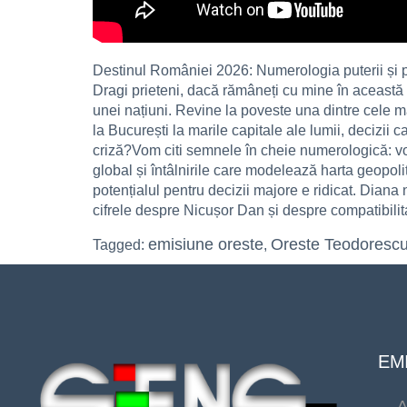
Destinul României 2026: Numerologia puterii și pr
Dragi prieteni, dacă rămâneți cu mine în această
unei națiuni. Revine la poveste una dintre cele 
la București la marile capitale ale lumii, decizii 
criză?Vom citi semnele în cheie numerologică: vo
global și întâlnirile care modelează harta geopol
potențialul pentru decizii majore e ridicat. Diana
cifrele despre Nicușor Dan și despre compatibilita
emisiune oreste
Oreste Teodoresc
Tagged:
,
EMI
A