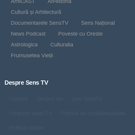
ArhiCAST
ArHistoria
Cultură și Arhitectură
Documentarele SensTV
Sens Național
News Podcast
Poveste cu Oreste
Astrologica
Culturalia
Frumusetea Vieții
Despre Sens TV
Contact
Despre noi
Live SensTV
Program Sens TV
Politică de confidențialitate
Politica cookie