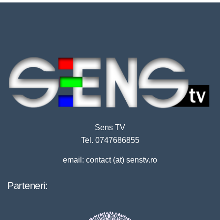
Sens TV
Tel. 0747686855
email: contact (at) senstv.ro
Parteneri: