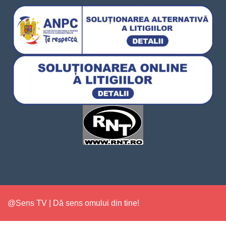
@Sens TV | Dă sens omului din tine!