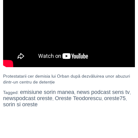
Protestatarii cer demisia lui Orban după dezvăluirea unor abuzuri
dintr-un centru de detenție
emisiune sorin manea
news podcast sens tv
Tagged:
,
,
newspodcast oreste
Oreste Teodorescu
oreste75
,
,
,
sorin si oreste