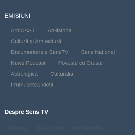
EMISIUNI
ArhiCAST
ArHistoria
Cultură și Arhitectură
Documentarele SensTV
Sens Național
News Podcast
Poveste cu Oreste
Astrologica
Culturalia
Frumusetea Vieții
Despre Sens TV
Contact
Despre noi
Live SensTV