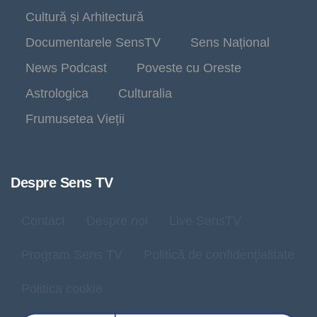
Cultură și Arhitectură
Documentarele SensTV
Sens Național
News Podcast
Poveste cu Oreste
Astrologica
Culturalia
Frumusetea Vieții
Despre Sens TV
Contact
Despre noi
Live SensTV
Program Sens TV
Politică de confidențialitate
Politica cookie