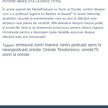
PUTERE ABSOLUTĂ LA HAOS TOTAL
În acest episod din NewsPodcast cu Sorin și Oreste, vorbim despre
cum s-a prăbușit regimul lui Bashar al-Assad? În acest videoclip,
analizăm cauzele și evenimentele care au dus la sfârșitul unei
dictaturi care părea de neclintit. Află adevărul despre haosul politic
și social din Siria și ce înseamnă acest lucru pentru viitorul regiunii.
Urmărește pentru a descoperi toate detaliile ascunse despre
sfârșitul unei ere întunecate!
emisiune sorin manea
news podcast sens tv
Tagged:
,
,
newspodcast oreste
Oreste Teodorescu
oreste75
,
,
,
sorin si oreste