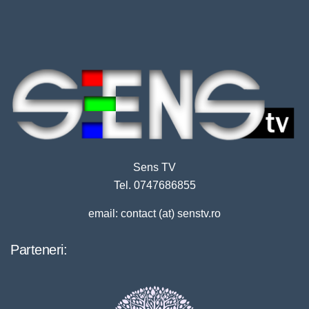
Sens TV
Tel. 0747686855
email: contact (at) senstv.ro
Parteneri: