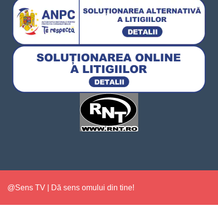
@Sens TV | Dă sens omului din tine!