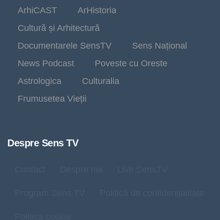
ArhiCAST
ArHistoria
Cultură și Arhitectură
Documentarele SensTV
Sens Național
News Podcast
Poveste cu Oreste
Astrologica
Culturalia
Frumusetea Vieții
Despre Sens TV
Contact
Despre noi
Live SensTV
Program Sens TV
Politică de confidențialitate
Politica cookie