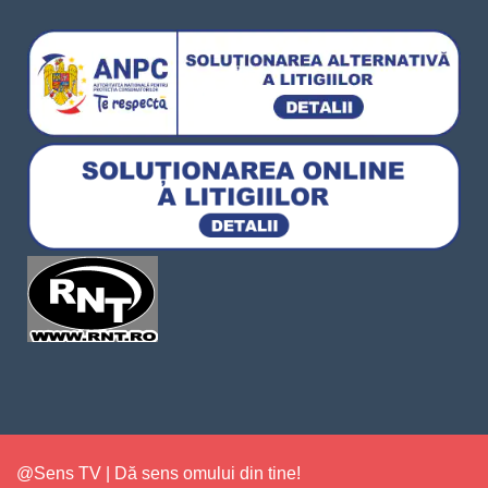
@Sens TV | Dă sens omului din tine!