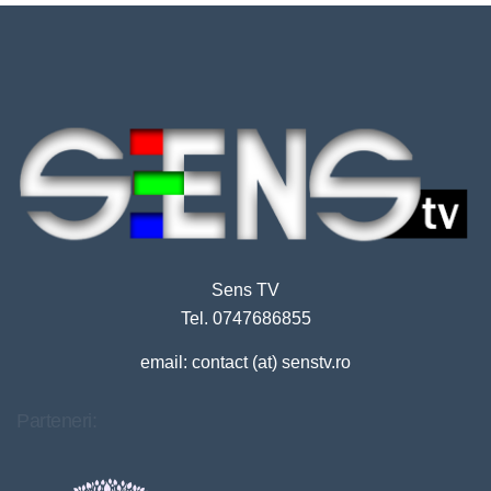
Sens TV
Tel. 0747686855
email: contact (at) senstv.ro
Parteneri: